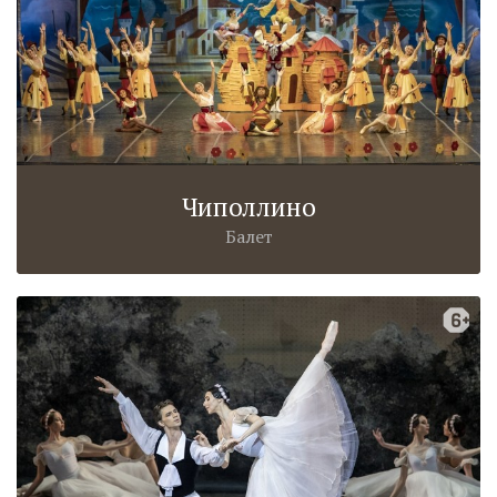
Чиполлино
Балет