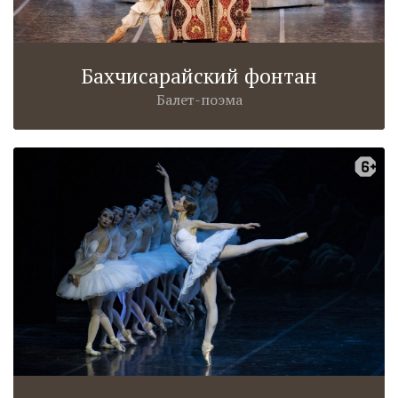
Бахчисарайский фонтан
Балет-поэма