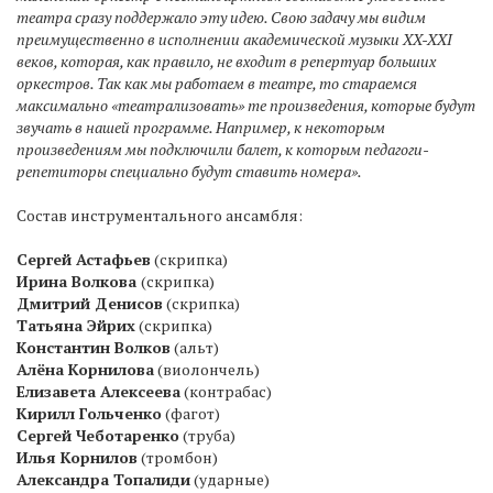
театра сразу поддержало эту идею. Свою задачу мы видим
преимущественно в исполнении академической музыки XX-XXI
веков, которая, как правило, не входит в репертуар больших
оркестров. Так как мы работаем в театре, то стараемся
максимально «театрализовать» те произведения, которые будут
звучать в нашей программе. Например, к некоторым
произведениям мы подключили балет, к которым педагоги-
репетиторы специально будут ставить номера».
Состав инструментального ансамбля:
Сергей Астафьев
(скрипка)
Ирина Волкова
(скрипка)
Дмитрий Денисов
(скрипка)
Татьяна Эйрих
(скрипка)
Константин Волков
(альт)
Алёна Корнилова
(виолончель)
Елизавета Алексеева
(контрабас)
Кирилл Гольченко
(фагот)
Сергей Чеботаренко
(труба)
Илья Корнилов
(тромбон)
Александра Топалиди
(ударные)