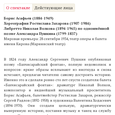
О спектакле
Действующие лица
Борис Асафьев (1884-1949)
Хореография Ростислава Захарова (1907-1984)
Либретто Николая Волкова (1894-1965) по одноимённой
поэме Александра Пушкина (1799-1837)
Мировая премьера: 28 сентября 1934, театр оперы и балета
имени Кирова (Мариинский театр)
В 1824 году Александр Сергеевич Пушкин опубликовал
поэму «Бахчисарайский фонтан», полную недомолвок и
вопросов: яркие образы всплывают из ниоткуда и снова
исчезают, предлагая читателю самому достроить историю.
Именно это и сделали ровно сто лет спустя создатели балета
«Бахчисарайский фонтан»: драматург Николай Волков,
композитор и виднейший музыкальный просветитель
Борис Асафьев, балетмейстер Ростислав Захаров, режиссёр
Сергей Радлов (1892-1958) и художница Валентина Ходасевич
(1894-1970). Они создали цельную, драматургически
выверенную историю, поставив музыку и танец на службу