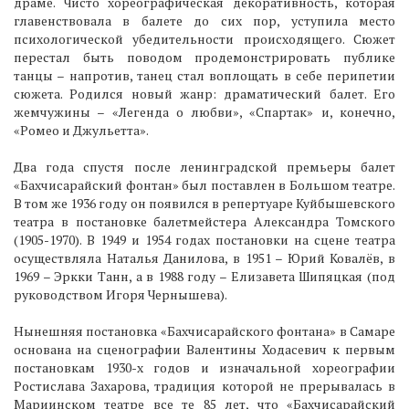
драме. Чисто хореографическая декоративность, которая
главенствовала в балете до сих пор, уступила место
психологической убедительности происходящего. Сюжет
перестал быть поводом продемонстрировать публике
танцы – напротив, танец стал воплощать в себе перипетии
сюжета. Родился новый жанр: драматический балет. Его
жемчужины – «Легенда о любви», «Спартак» и, конечно,
«Ромео и Джульетта».
Два года спустя после ленинградской премьеры балет
«Бахчисарайский фонтан» был поставлен в Большом театре.
В том же 1936 году он появился в репертуаре Куйбышевского
театра в постановке балетмейстера Александра Томского
(1905-1970). В 1949 и 1954 годах постановки на сцене театра
осуществляла Наталья Данилова, в 1951 – Юрий Ковалёв, в
1969 – Эркки Танн, а в 1988 году – Елизавета Шипяцкая (под
руководством Игоря Чернышева).
Нынешняя постановка «Бахчисарайского фонтана» в Самаре
основана на сценографии Валентины Ходасевич к первым
постановкам 1930-х годов и изначальной хореографии
Ростислава Захарова, традиция которой не прерывалась в
Мариинском театре все те 85 лет, что «Бахчисарайский