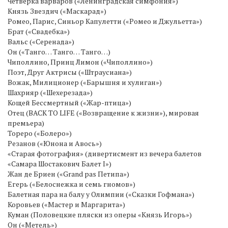
Четвёрка варваров («Ленинградская симфония»)
Князь Звездич («Маскарад»)
Ромео, Парис, Синьор Капулетти («Ромео и Джульетта»)
Брат («Свадебка»)
Вальс («Серенада»)
Он («Танго… Танго… Танго…)
Чиполлино, Принц Лимон («Чиполлино»)
Поэт, Друг Актрисы («Штраусиана»)
Вожак, Милиционер («Барышня и хулиган»)
Шахрияр («Шехерезада»)
Кощей Бессмертный («Жар-птица»)
Отец (BACK TO LIFE («Возвращение к жизни»), мировая
премьера)
Тореро («Болеро»)
Резанов («Юнона и Авось»)
«Старая фотография» (дивертисмент из вечера балетов
«Самара Шостакович Балет I»)
Жан де Бриен («Grand pas Петипа»)
Егерь («Белоснежка и семь гномов»)
Балетная пара на балу у Олимпии («Сказки Гофмана»)
Коровьев («Мастер и Маргарита»)
Куман (Половецкие пляски из оперы «Князь Игорь»)
Он («Метель»)