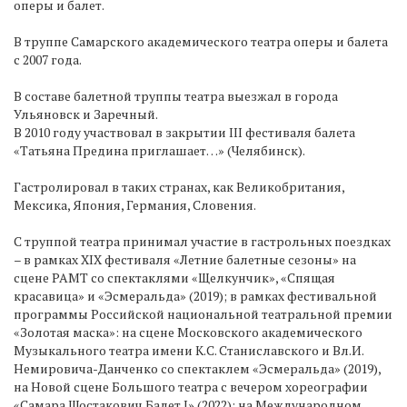
оперы и балет.
В труппе Самарского академического театра оперы и балета
с 2007 года.
В составе балетной труппы театра выезжал в города
Ульяновск и Заречный.
В 2010 году участвовал в закрытии III фестиваля балета
«Татьяна Предина приглашает…» (Челябинск).
Гастролировал в таких странах, как Великобритания,
Мексика, Япония, Германия, Словения.
С труппой театра принимал участие в гастрольных поездках
– в рамках ХIХ фестиваля «Летние балетные сезоны» на
сцене РАМТ со спектаклями «Щелкунчик», «Спящая
красавица» и «Эсмеральда» (2019); в рамках фестивальной
программы Российской национальной театральной премии
«Золотая маска»: на сцене Московского академического
Музыкального театра имени К.С. Станиславского и Вл.И.
Немировича-Данченко со спектаклем «Эсмеральда» (2019),
на Новой сцене Большого театра с вечером хореографии
«Самара Шостакович Балет I» (2022); на Международном