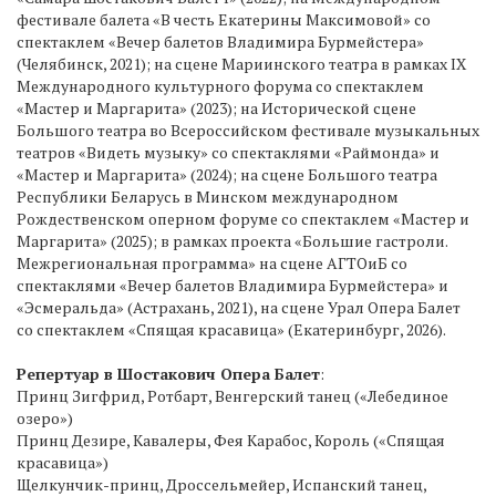
фестивале балета «В честь Екатерины Максимовой» со
спектаклем «Вечер балетов Владимира Бурмейстера»
(Челябинск, 2021); на сцене Мариинского театра в рамках IX
Международного культурного форума со спектаклем
«Мастер и Маргарита» (2023); на Исторической сцене
Большого театра во Всероссийском фестивале музыкальных
театров «Видеть музыку» со спектаклями «Раймонда» и
«Мастер и Маргарита» (2024); на сцене Большого театра
Республики Беларусь в Минском международном
Рождественском оперном форуме со спектаклем «Мастер и
Маргарита» (2025); в рамках проекта «Большие гастроли.
Межрегиональная программа» на сцене АГТОиБ со
спектаклями «Вечер балетов Владимира Бурмейстера» и
«Эсмеральда» (Астрахань, 2021), на сцене Урал Опера Балет
со спектаклем «Спящая красавица» (Екатеринбург, 2026).
Репертуар в Шостакович Опера Балет
:
Принц Зигфрид, Ротбарт, Венгерский танец («Лебединое
озеро»)
Принц Дезире, Кавалеры, Фея Карабос, Король («Спящая
красавица»)
Щелкунчик-принц, Дроссельмейер, Испанский танец,