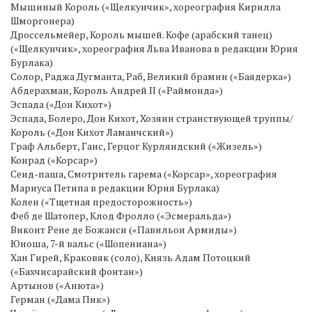
Мышиный Король («Щелкунчик», хореография Кирилла
Шморгонера)
Дроссельмейер, Король мышей. Кофе (арабский танец)
(«Щелкунчик», хореография Льва Иванова в редакции Юрия
Бурлака)
Солор, Раджа Дугманта, Раб, Великий брамин («Баядерка»)
Абдерахман, Король Андрей II («Раймонда»)
Эспада («Дон Кихот»)
Эспада, Болеро, Дон Кихот, Хозяин странствующей труппы/
Король («Дон Кихот Ламанчский»)
Граф Альберт, Ганс, Герцог Курляндский («Жизель»)
Конрад («Корсар»)
Сеид-паша, Смотритель гарема («Корсар», хореография
Мариуса Петипа в редакции Юрия Бурлака)
Колен («Тщетная предосторожность»)
Феб де Шатопер, Клод Фролло («Эсмеральда»)
Виконт Рене де Божанси («Павильон Армиды»)
Юноша, 7-й вальс («Шопениана»)
Хан Гирей, Краковяк (соло), Князь Адам Потоцкий
(«Бахчисарайский фонтан»)
Артынов («Анюта»)
Герман («Дама Пик»)