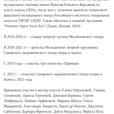
музыкальное училище имени Николая Римского-Корсакова по
классу вокала (2016), после чего с отличием окончила специалитет
факультета музыкального театра Российского института театральных
искусств ГИТИС (2020). Также обучалась в оперной программе
“Premiere Opera Vocal Arts” (Трани, Италия, 2019).
В 2014-2016 гг. – стажер оперной труппы Михайловского театра.
В 2018-2021 гг. – артистка Молодежной оперной программы
Самарского академического театра оперы и балета.
С 2019 года – солистка Арт-агентства «Премьер».
C 2021 г. – солистка Самарского академического театра оперы и
балета с 2021 года.
Принимала участие в мастер-классах Елены Образцовой, Тамары
Синявской, Ларисы Гергиевой, Дмитрия Вдовина, Сергея
Лейферкуса, Любови Орфёновой, Марины Шагуч, Ольги
Макариной, Алессандро Аморетти, Паоло де Наполи, Джузеппе
Саббатини, Барбары Фриттоли, Дейла Фандлинга, Майкла Пола.