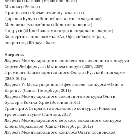
Белочка («Как заяц страх победил»)
Мышка («Репка»)
Принцесса («Бременские музыканты»)
Царевна Будур («Волшебная лампа Аладдина»)
Мальвина, Коломбина («Золотой ключик»)
Подруги («Про Ивана-молодца и подарки из ларца»)
Концертные программы: «Ах, Оффенбах!», «Гранд-
оперетта», «Штраус- бал»
Награды
:
Лауреат Международного юношеского вокального конкурса
Сергея Лейферкуса «Мы поем оперу!» (2007, 2009)
Премиант Благотворительного Фонда «Русский стандарт»
(2008-2018)
Лауреат VI Международного фестиваля-конкурса «Окно в
Европу» (Санкт-Петербург, 2011)
Лауреат Международного вокального конкурса Ольги
Бундер в Кохтла-Ярве (Эстония, 2011)
Гран-при X Открытого вокального конкурса «Романса
трепетные звуки» (Гатчина, 2011)
Лауреат Международного детского вокального конкурса
Елены Образцовой (Санкт-Петербург, 2012)
Лауреат Международного конкурса Ольги Сосновской