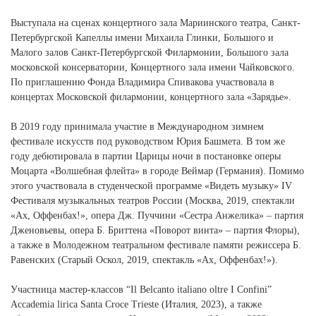
Выступала на сценах концертного зала Мариинского театра, Санкт-
Петербургской Капеллы имени Михаила Глинки, Большого и
Малого залов Санкт-Петербургской Филармонии, Большого зала
московской консерватории, Концертного зала имени Чайковского.
По приглашению Фонда Владимира Спивакова участвовала в
концертах Московской филармонии, концертного зала «Зарядье».
В 2019 году принимала участие в Международном зимнем
фестивале искусств под руководством Юрия Башмета. В том же
году дебютировала в партии Царицы ночи в постановке оперы
Моцарта «Волшебная флейта» в городе Веймар (Германия). Помимо
этого участвовала в студенческой программе «Видеть музыку» IV
Фестиваля музыкальных театров России (Москва, 2019, спектакли
«Ах, Оффенбах!», опера Дж. Пуччини «Сестра Анжелика» – партия
Дженовьевы, опера Б. Бриттена «Поворот винта» – партия Флоры),
а также в Молодежном театральном фестивале памяти режиссера Б.
Равенских (Старый Оскол, 2019, спектакль «Ах, Оффенбах!»).
Участница мастер-классов “Il Belcanto italiano oltre I Confini”
Accademia lirica Santa Croce Trieste (Италия, 2023), а также