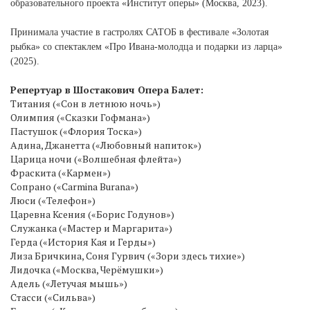
образовательного проекта «Институт оперы» (Москва, 2023).
Принимала участие в гастролях САТОБ в фестивале «Золотая
рыбка» со спектаклем «Про Ивана-молодца и подарки из ларца»
(2025).
Репертуар в Шостакович Опера Балет:
Титания («Сон в летнюю ночь»)
Олимпия («Сказки Гофмана»)
Пастушок («Флория Тоска»)
Адина, Джанетта («Любовный напиток»)
Царица ночи («Волшебная флейта»)
Фраскита («Кармен»)
Сопрано («Carmina Burana»)
Люси («Телефон»)
Царевна Ксения («Борис Годунов»)
Служанка («Мастер и Маргарита»)
Герда («История Кая и Герды»)
Лиза Бричкина, Соня Гурвич («Зори здесь тихие»)
Лидочка («Москва, Черёмушки»)
Адель («Летучая мышь»)
Стасси («Сильва»)