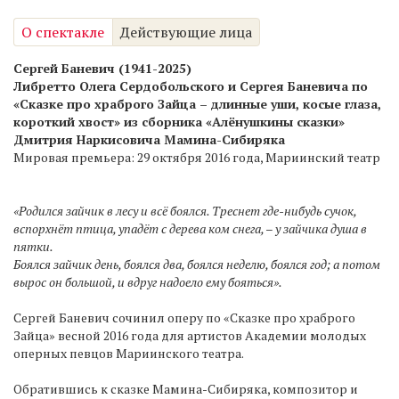
О спектакле
Действующие лица
Сергей Баневич (1941-2025)
Либретто Олега Сердобольского и Сергея Баневича по
«Сказке про храброго Зайца – длинные уши, косые глаза,
короткий хвост» из сборника «Алёнушкины сказки»
Дмитрия Наркисовича Мамина-Сибиряка
Мировая премьера: 29 октября 2016 года, Мариинский театр
«Родился зайчик в лесу и всё боялся. Треснет где-нибудь сучок,
вспорхнёт птица, упадёт с дерева ком снега, – у зайчика душа в
пятки.
Боялся зайчик день, боялся два, боялся неделю, боялся год; а потом
вырос он большой, и вдруг надоело ему бояться».
Сергей Баневич сочинил оперу по «Сказке про храброго
Зайца» весной 2016 года для артистов Академии молодых
оперных певцов Мариинского театра.
Обратившись к сказке Мамина-Сибиряка, композитор и