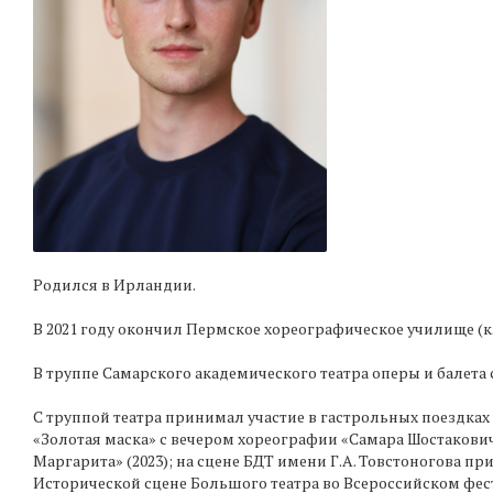
Родился в Ирландии.
В 2021 году окончил Пермское хореографическое училище (
В труппе Самарского академического театра оперы и балета с
С труппой театра принимал участие в гастрольных поездка
«Золотая маска» с вечером хореографии «Самара Шостакович 
Маргарита» (2023); на сцене БДТ имени Г.А. Товстоногова п
Исторической сцене Большого театра во Всероссийском фест