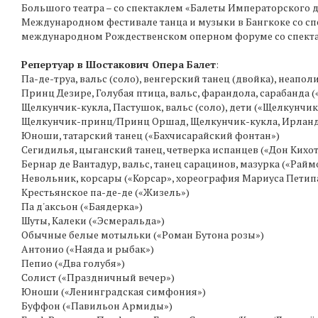
Большого театра – со спектаклем «Балеты Императорского двор
Международном фестивале танца и музыки в Бангкоке со спе
международном Рождественском оперном форуме со спектак
Репертуар в Шостакович Опера Балет
:
Па-де-труа, вальс (соло), венгерский танец (двойка), неапо
Принц Дезире, Голубая птица, вальс, фарандола, сарабанда 
Щелкунчик-кукла, Пастушок, вальс (соло), дети («Щелкунч
Щелкунчик-принц/Принц Оршад, Щелкунчик-кукла, Ирландец,
Юноши, татарский танец («Бахчисарайский фонтан»)
Сегидилья, цыганский танец, четверка испанцев («Дон Кихо
Бернар де Вантадур, вальс, танец сарацинов, мазурка («Райм
Невольник, корсары («Корсар», хореография Мариуса Петип
Крестьянское па-де-де («Жизель»)
Па д'аксьон («Баядерка»)
Шуты, Калеки («Эсмеральда»)
Обычные белые мотыльки («Роман Бутона розы»)
Антонио («Наяда и рыбак»)
Пепио («Два голубя»)
Солист («Праздничный вечер»)
Юноши («Ленинградская симфония»)
Буффон («Павильон Армиды»)