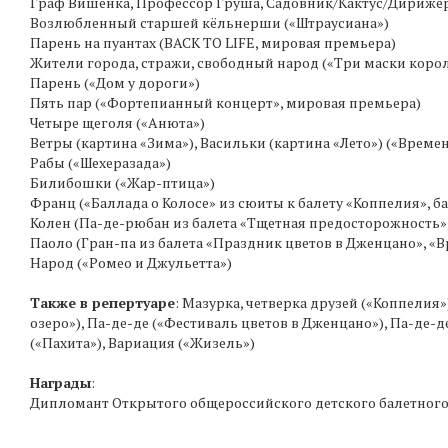
Граф Вишенка, Профессор Груша, Садовник/Кактус/Дирижё
Возлюбленный старшей кёльнерши («Штраусиана»)
Парень на пуантах (BACK TO LIFE, мировая премьера)
Жители города, стражи, свободный народ («Три маски коро
Парень («Дом у дороги»)
Пять пар («Фортепианный концерт», мировая премьера)
Четыре щеголя («Анюта»)
Ветры (картина «Зима»), Васильки (картина «Лето») («Времен
Рабы («Шехеразада»)
Билибошки («Жар-птица»)
Франц («Баллада о Колосе» из сюиты к балету «Коппелия», б
Колен (Па-де-рюбан из балета «Тщетная предосторожность»,
Паоло (Гран-па из балета «Праздник цветов в Дженцано», «
Народ («Ромео и Джульетта»)
Также в репертуаре
: Мазурка, четверка друзей («Коппелия
озеро»), Па-де-де («Фестиваль цветов в Дженцано»), Па-де-
(«Пахита»), Вариация («Жизель»)
Награды
:
Дипломант Открытого общероссийского детского балетного 