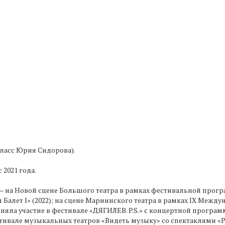
класс Юрия Сидорова).
 2021 года.
х – на Новой сцене Большого театра в рамках фестивальной пр
Балет I» (2022); на сцене Мариинского театра в рамках IX Межд
риняла участие в фестивале «ДЯГИЛЕВ. P.S.» с концертной програ
ивале музыкальных театров «Видеть музыку» со спектаклями «Ра