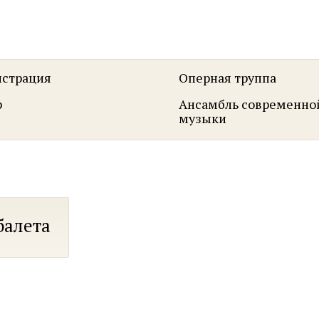
страция
Оперная труппа
р
Ансамбль современно
музыки
балета