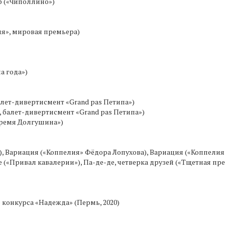
р («Чиполлино»)
ля», мировая премьера)
а года»)
алет-дивертисмент «Grand pas Петипа»)
 балет-дивертисмент «Grand pas Петипа»)
Время Долгушина»)
»), Вариация («Коппелия» Фёдора Лопухова), Вариация («Коппели
де («Привал кавалерии»), Па-де-де, четверка друзей («Тщетная п
конкурса «Надежда» (Пермь, 2020)