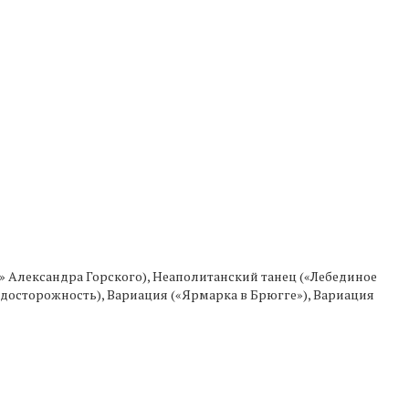
я» Александра Горского), Неаполитанский танец («Лебединое
редосторожность), Вариация («Ярмарка в Брюгге»), Вариация