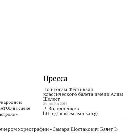
Пресса
По итогам Фестиваля
классического балета имени Аллы
Шелест
дународном
24 ноября 2016
 САТОБ на сцене
Р. Володченков
http://musicseasons.org/
гастроли»
 вечером хореографии «Самара Шостакович Балет
I
»