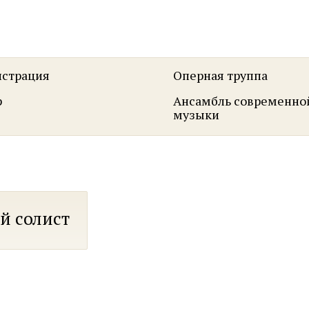
страция
Оперная труппа
р
Ансамбль современно
музыки
й солист