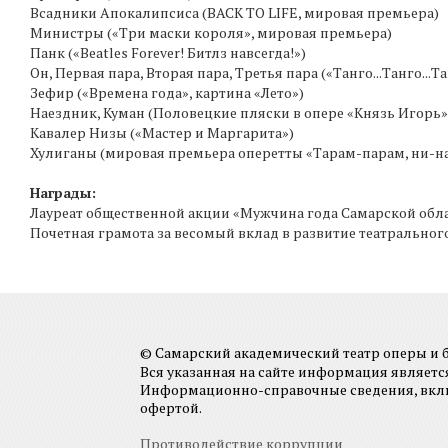
Всадники Апокалипсиса (BACK TO LIFE, мировая премьера)
Министры («Три маски короля», мировая премьера)
Панк («Beatles Forever! Битлз навсегда!»)
Он, Первая пара, Вторая пара, Третья пара («Танго...Танго...Тан
Зефир («Времена года», картина «Лето»)
Наездник, Куман (Половецкие пляски в опере «Князь Игорь»
Кавалер Низы («Мастер и Маргарита»)
Хулиганы (мировая премьера оперетты «Тарам-парам, ни-на
Награды:
Лауреат общественной акции «Мужчина года Самарской обл
Почетная грамота за весомый вклад в развитие театральног
© Самарский академический театр оперы и ба
Вся указанная на сайте информация являет
Информационно-справочные сведения, включа
офертой.
Противодействие коррупции