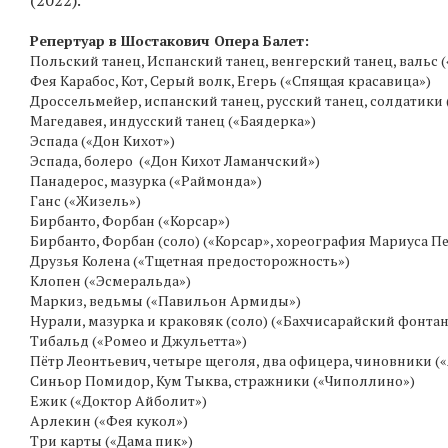
(2022).
Репертуар в Шостакович Опера Балет:
Польский танец, Испанский танец, венгерский танец, вальс 
Фея Карабос, Кот, Серый волк, Егерь («Спящая красавица»)
Дроссельмейер, испанский танец, русский танец, солдатик
Магедавея, индусский танец («Баядерка»)
Эспада («Дон Кихот»)
Эспада, болеро («Дон Кихот Ламанчский»)
Панадерос, мазурка («Раймонда»)
Ганс («Жизель»)
Бирбанто, Форбан («Корсар»)
Бирбанто, Форбан (соло) («Корсар», хореография Мариуса П
Друзья Колена («Тщетная предосторожность»)
Клопен («Эсмеральда»)
Маркиз, ведьмы («Павильон Армиды»)
Нурали, мазурка и краковяк (соло) («Бахчисарайский фонтан
Тибальд («Ромео и Джульетта»)
Пётр Леонтьевич, четыре щеголя, два офицера, чиновники (
Синьор Помидор, Кум Тыква, стражники («Чиполлино»)
Ежик («Доктор Айболит»)
Арлекин («Фея кукол»)
Три карты («Дама пик»)