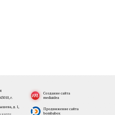
м
Создание сайта
3010, г.
mediaidea
шева, д. 1,
Продвижение сайта
bombabox
 карте