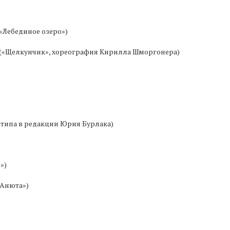
(«Лебединое озеро»)
и («Щелкунчик», хореография Кирилла Шморгонера)
етипа в редакции Юрия Бурлака)
»)
«Анюта»)