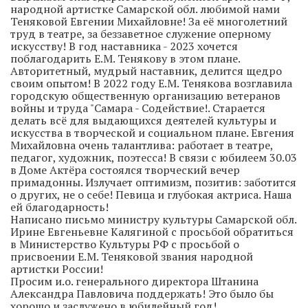
народной артистке Самарской обл. любимой нами
Теняковой Евгении Михайловне! За её многолетний
труд в театре, за беззаветное служение оперному
искусству! В год наставника - 2023 хочется
поблагодарить Е.М. Тенякову в этом плане.
Авторитетный, мудрый наставник, делится щедро
своим опытом! В 2022 году Е.М. Тенякова возглавила
городскую общественную организацию ветеранов
войны и труда "Самара - Содействие!. Старается
делать всё для выдающихся деятелей культуры и
искусства в творческой и социальном плане. Евгения
Михайловна очень талантлива: работает в театре,
педагог, художник, поэтесса! В связи с юбилеем 30.03
в Доме Актёра состоялся творческий вечер
примадонны. Излучает оптимизм, позитив: заботится
о других, не о себе! Певица и глубокая актриса. Наша
ей благодарность!
Написано письмо министру культуры Самарской обл.
Ирине Евгеньевне Калягиной с просьбой обратиться
в Министерство Культуры РФ с просьбой о
присвоении Е.М. Теняковой звания народной
артистки России!
Просим и.о. генерального директора Штанина
Александра Павловича поддержать! Это было бы
хорошо и заслужено в юбилейный год!