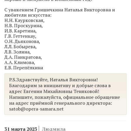
С уважением Гришичкина Наталья Викторовна и
любители искусства:
Н.Н. Каурковская,
Н.В. Проскурина,
И.В. Каретина,
Г.В. Геттенкау,
О.Н. Дьяконова,
Л.Л. Бобырева,
Л.В. Золина,
Д.А. Панкратова,
А.А. Климова,
Е.В. Перепёлкина
P.S.Здравствуйте, Наталья Викторовна!
Благодарим за инициативу и добрые слова в
адрес Евгении Михайловны Теняковой!
Напишите, пожалуйста, официальное обращение
на адрес приёмной генерального директора:
satob@opera-samara.net
31 марта 2023
Людмила