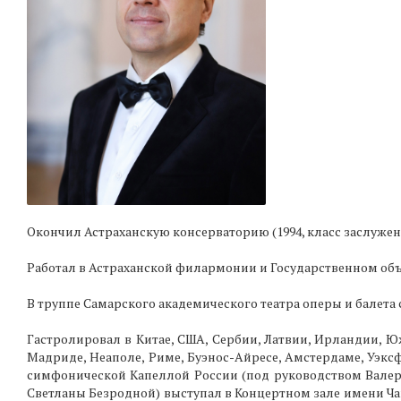
Окончил Астраханскую консерваторию (1994, класс заслуже
Работал в Астраханской филармонии и Государственном об
В труппе Самарского академического театра оперы и балета с
Гастролировал в Китае, США, Сербии, Латвии, Ирландии, Ю
Мадриде, Неаполе, Риме, Буэнос-Айресе, Амстердаме, Уэксф
симфонической Капеллой России (под руководством Валер
Светланы Безродной) выступал в Концертном зале имени Ча