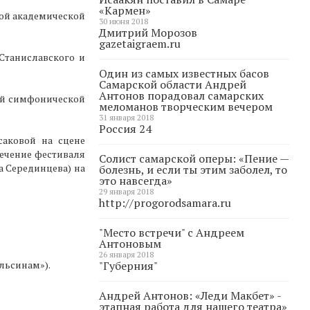
«Кармен»
ной академической
30 июня 2018
Дмитрий Морозов
gazetaigraem.ru
 Станиславского и
Один из самых известных басов
Самарской области Андрей
Антонов порадовал самарских
ой симфонической
меломанов творческим вечером
31 января 2018
Россия 24
саковой на сцене
течение фестиваля
Солист самарской оперы: «Пение —
а Серединцева) на
болезнь, и если ты этим заболел, то
это навсегда»
29 января 2018
http://progorodsamara.ru
"Место встречи" с Андреем
Антоновым
26 января 2018
льсинам»).
"Губерния"
Андрей Антонов: «Леди Макбет» -
этапная работа для нашего театра»