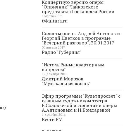
Концертную версию оперы
"Опричник" Чайковского
представила Госкапелла России
1 марта 2017
tvkultura.ru
Солисты оперы Андрей Антонов и
Георгий Цветков в программе
"Вечерний разговор", 30.01.2017
30 января 2017
Радио "Губерния"
"Истомлённые квартирным
вопросом"
12 декабря 2016
Дмитрий Морозов
"Музыкальная жизнь"
Эфир программы "Культпросвет" с
главным художником театра
Е.Соловьевой и солистами оперы
и»)
А.Антоновым и Н.Бондаревой
1 декабря 2016
Вести FM