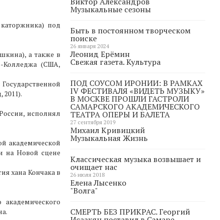
Виктор Александров
Музыкальные сезоны
 каторжника) под
Быть в постоянном творческом
поиске
26 января 2024
Леонид Ерёмин
шкина), а также в
Свежая газета. Культура
д-Колледжа (США,
ПОД СОУСОМ ИРОНИИ: В РАМКАХ
с Государственной
IV ФЕСТИВАЛЯ «ВИДЕТЬ МУЗЫКУ»
 2011).
В МОСКВЕ ПРОШЛИ ГАСТРОЛИ
САМАРСКОГО АКАДЕМИЧЕСКОГО
 России, исполнял
ТЕАТРА ОПЕРЫ И БАЛЕТА
27 сентября 2019
Михаил Кривицкий
Музыкальная Жизнь
ой академической
и на Новой сцене
Классическая музыка возвышает и
очищает нас
ия хана Кончака в
26 июля 2018
Елена Лысенко
"Волга"
о академического
СМЕРТЬ БЕЗ ПРИКРАС. Георгий
на.
Исаакян поставил в Самаре