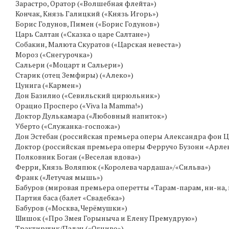
Зарастро, Оратор («Волшебная флейта»)
Кончак, Князь Галицкий («Князь Игорь»)
Борис Годунов, Пимен («Борис Годунов»)
Царь Салтан («Сказка о царе Салтане»)
Собакин, Малюта Скуратов («Царская невеста»)
Мороз («Снегурочка»)
Сальери («Моцарт и Сальери»)
Старик (отец Земфиры) («Алеко»)
Цунига («Кармен»)
Дон Базилио («Севильский цирюльник»)
Орацио Просперо («Viva la Mamma!»)
Доктор Дулькамара («Любовный напиток»)
Уберто («Служанка-госпожа»)
Дон Эстебан (российская премьера оперы Александра фон 
Доктор (российская премьера оперы Ферручо Бузони «Арле
Полковник Боган («Веселая вдова»)
Ферри, Князь Воляпюк («Королева чардаша»/«Сильва»)
Франк («Летучая мышь»)
Бабуров (мировая премьера оперетты «Тарам-парам, ни-на,
Партия баса (балет «Свадебка»)
Бабуров («Москва, Черёмушки»)
Шишок («Про Змея Горыныча и Елену Премудрую»)
Трактирщик/Палач («Огниво»)