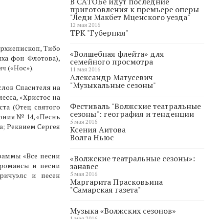
В САТОБе идут последние
приготовления к премьере оперы
"Леди Макбет Мценского уезда"
12 мая 2016
ТРК "Губерния"
Архиепископ, Тибо
«Волшебная флейта» для
иха фон Флотова),
семейного просмотра
ч («Нос»).
11 мая 2016
Александр Матусевич
"Музыкальные сезоны"
слов Спасителя на
есса, «Христос на
Фестиваль "Волжские театральные
та (Отец святого
сезоны": география и тенденции
ония № 14, «Песнь
5 мая 2016
а; Реквием Сергея
Ксения Аитова
Волга Ньюс
раммы «Все песни
«Волжские театральные сезоны»:
 романсы и песни
занавес
5 мая 2016
иричуэлс и песен
Маргарита Прасковьина
"Самарская газета"
Музыка «Волжских сезонов»
1 мая 2016