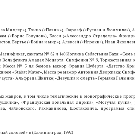
иза Миллер»), Тонио («Паяцы»), Фарлаф («Руслан и Людмила»), 
аам («Борис Годунов»), Басси («Алессандро Страделла» Фридр
стов, Бертье («Война и мир»), Алексей («Игроки»), Иван Яковлеви
Магнификат, кантаты № 82 и 140 Иоганна Себастьяна Баха; «Семь 
р Вольфганга Амадея Моцарта; Симфония № 9, Торжественная м
; Месса № 5 ля бемоль мажор Франца Шуберта; «Детство Хрис
квием «Stabat Mater», Месса ре мажор Антонина Дворжака; Симф
Фауста» Альфреда Шнитке; «Девушка и смерть» Германа Галынин
ых жанров, в том числе тематические и монографические прог
ушкина», «Французская вокальная лирика», «Могучая кучка»,
ова, Чайковского, Рахманинова, Шостаковича, программа сп
ый соловей» в (Калининград, 1992)