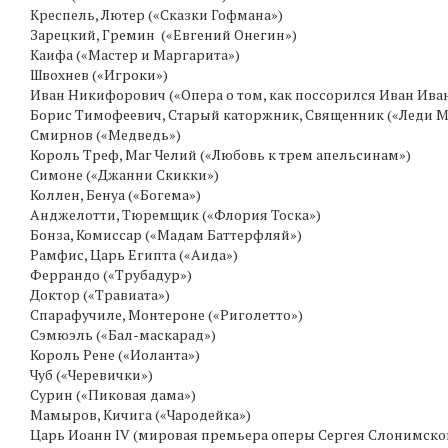
Креспель, Лютер («Сказки Гофмана»)
Зарецкий, Гремин («Евгений Онегин»)
Каифа («Мастер и Маргарита»)
Швохнев («Игроки»)
Иван Никифорович («Опера о том, как поссорился Иван Ив
Борис Тимофеевич, Старый каторжник, Священник («Леди М
Смирнов («Медведь»)
Король Треф, Маг Челий («Любовь к трем апельсинам»)
Симоне («Джанни Скикки»)
Коллен, Бенуа («Богема»)
Анджелотти, Тюремщик («Флория Тоска»)
Бонза, Комиссар («Мадам Баттерфляй»)
Рамфис, Царь Египта («Аида»)
Феррандо («Трубадур»)
Доктор («Травиата»)
Спарафучиле, Монтероне («Риголетто»)
Сэмюэль («Бал-маскарад»)
Король Рене («Иоланта»)
Чуб («Черевички»)
Сурин («Пиковая дама»)
Мамыров, Кичига («Чародейка»)
Царь Иоанн IV (мировая премьера оперы Сергея Слонимско