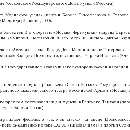
але Московского Международного Дома музыки (Москва).
ет Мценского уезда» (партии Бориса Тимофеевича и Старого
Мадрида (Испания, 2000).
н Яковлевич) и оперетты «Москва, Черемушки» (партия Бараба
вале «Дмитрий Шостакович и его мир» в Фишер-Центре Бар
кого «Легенда о граде Ельце, Деве Марии и князе Тамерлане» 
ством Валерия Полянского, постановка Георгия Исаакяна (Елец,
бии с Государственной академической симфонической Капеллой
исполнении оперы Прокофьева «Семён Котко» с Государственн
рального академического театра Российской Армии (Москва) 
дународном фестивале танца и музыки в Бангкоке, Таиланд (парт
пере «Флория Тоска»).
тральном фестивале «Золотая маска» на сцене Московског
мировича-Данченко в опере САТОБ «Пиковая дама» в партии Сури