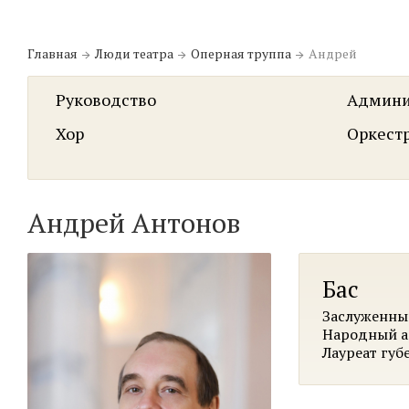
Главная
Люди театра
Оперная труппа
Андрей
Руководство
Админи
Хор
Оркест
Андрей Антонов
Бас
Заслуженны
Народный а
Лауреат губ