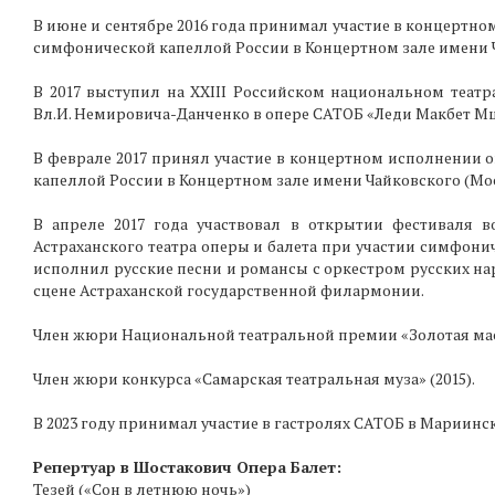
В июне и сентябре 2016 года принимал участие в концертн
симфонической капеллой России в Концертном зале имени Ч
В 2017 выступил на XXIII Российском национальном театр
Вл.И. Немировича-Данченко в опере САТОБ «Леди Макбет Мц
В феврале 2017 принял участие в концертном исполнении 
капеллой России в Концертном зале имени Чайковского (Мос
В апреле 2017 года участвовал в открытии фестиваля 
Астраханского театра оперы и балета при участии симфони
исполнил русские песни и романсы с оркестром русских н
сцене Астраханской государственной филармонии.
Член жюри Национальной театральной премии «Золотая маск
Член жюри конкурса «Самарская театральная муза» (2015).
В 2023 году принимал участие в гастролях САТОБ в Мариинс
Репертуар в Шостакович Опера Балет:
Тезей («Сон в летнюю ночь»)