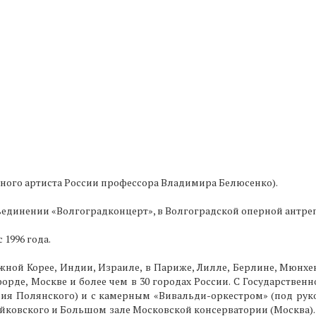
нного артиста России профессора Владимира Белюсенко).
ъединении «Волгоградконцерт», в Волгоградской оперной антре
 1996 года.
жной Корее, Индии, Израиле, в Париже, Лилле, Берлине, Мюнхен
орде, Москве и более чем в 30 городах России. С Государствен
ия Полянского) и с камерным «Вивальди-оркестром» (под рук
йковского и Большом зале Московской консерватории (Москва).