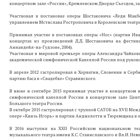
концертном зале «Россия», Кремлевском Дворце Съездов, з
Участвовал в постановке оперы Шостаковича «Леди Макб
управлением Мстислава Ростроповича в Королевском театре 
Принимал участие в постановках оперы «Нос» (партия Ива
концертах из произведений Д.Д. Шостаковича на фести
Аннандейл-на-Гудзоне, 2004).
Участвовал в мировой премьере оперы Александра Чайковс
академической симфонической Капеллой России под руковод
В апреле 2012 гастролировал в Хорватии, Словении и Сер
партию баса в «Свадебке» Стравинского.
В июне и сентябре 2015 принимал участие в концертном 
симфонической капеллой России в концертном зале Цент
Большого театра России.
В октябре 2015 гастролировал с труппой САТОБ на XVII Меж
опере «Князь Игорь» и партии Анджелотти и Тюремщика в о
В 2016 выступил на XXII Российском национальном теа
музыкального театра имени К.С. Станиславского и Вл.И. Не