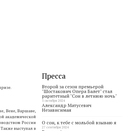
Пресса
Второй за сезон премьерой
призе.
"Шостакович Опера Балет" стал
раритетный "Сон в летнюю ночь"
3 октября 2024
Александр Матусевич
Независимая
е, Вене, Варшаве,
ной академической
О сон, к тебе с мольбой взываю я
оводством России
27 сентября 2024
 Также выступал в