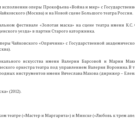
ом исполнении оперы Прокофьева «Война и мир» с Государствен
айковского (Москва) и на Новой сцене Большого театра России.
альном фестивале «Золотая маска» на сцене театра имени К.С.
енского уезда» в партии Старого каторжника.
оперы Чайковского «Опричник» с Государственной академическ
ква).
вокального искусства имени Валерии Барсовой и Марии Мак
ческого оркестра театра под управлением Валерия Воронина. В 
ародных инструментов имени Вячеслава Махова (дирижер – Елен
а» (2012).
ком театре («Мастер и Маргарита») и Минске («Любовь к трем апе