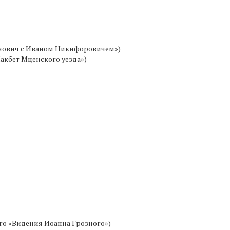
анович с Иваном Никифоровичем»)
акбет Мценского уезда»)
го «Видения Иоанна Грозного»)