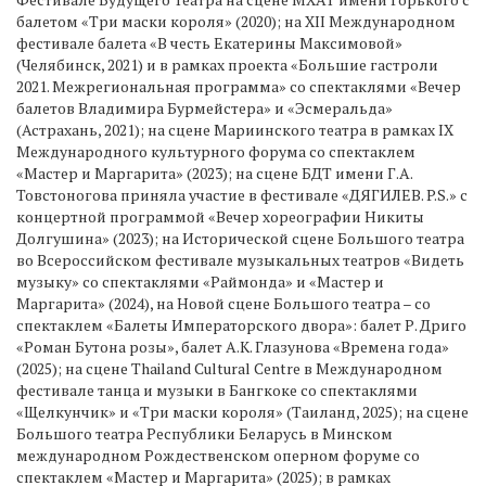
балетом «Три маски короля» (2020); на XII Международном
фестивале балета «В честь Екатерины Максимовой»
(Челябинск, 2021) и в рамках проекта «Большие гастроли
2021. Межрегиональная программа» со спектаклями «Вечер
балетов Владимира Бурмейстера» и «Эсмеральда»
(Астрахань, 2021); на сцене Мариинского театра в рамках IX
Международного культурного форума со спектаклем
«Мастер и Маргарита» (2023); на сцене БДТ имени Г.А.
Товстоногова приняла участие в фестивале «ДЯГИЛЕВ. P.S.» с
концертной программой «Вечер хореографии Никиты
Долгушина» (2023); на Исторической сцене Большого театра
во Всероссийском фестивале музыкальных театров «Видеть
музыку» со спектаклями «Раймонда» и «Мастер и
Маргарита» (2024), на Новой сцене Большого театра – со
спектаклем «Балеты Императорского двора»: балет Р. Дриго
«Роман Бутона розы», балет А.К. Глазунова «Времена года»
(2025); на сцене Thailand Cultural Centre в Международном
фестивале танца и музыки в Бангкоке со спектаклями
«Щелкунчик» и «Три маски короля» (Таиланд, 2025); на сцене
Большого театра Республики Беларусь в Минском
международном Рождественском оперном форуме со
спектаклем «Мастер и Маргарита» (2025); в рамках