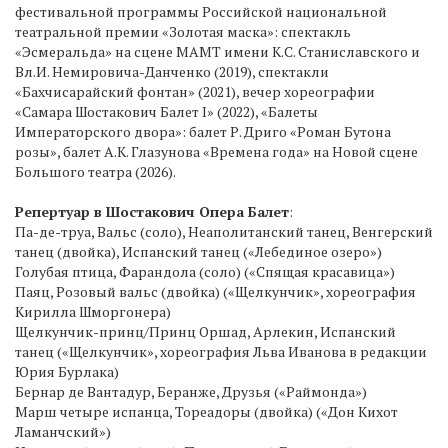
фестивальной программы Российской национальной
театральной премии «Золотая маска»: спектакль
«Эсмеральда» на сцене МАМТ имени К.С. Станиславского и
Вл.И. Немировича-Данченко (2019), спектакли
«Бахчисарайский фонтан» (2021), вечер хореографии
«Самара Шостакович Балет I» (2022), «Балеты
Императорского двора»: балет Р. Дриго «Роман Бутона
розы», балет А.К. Глазунова «Времена года» на Новой сцене
Большого театра (2026).
Репертуар в Шостакович Опера Балет
:
Па-де-труа, Вальс (соло), Неаполитанский танец, Венгерский
танец (двойка), Испанский танец («Лебединое озеро»)
Голубая птица, Фарандола (соло) («Спящая красавица»)
Паяц, Розовый вальс (двойка) («Щелкунчик», хореография
Кирилла Шморгонера)
Щелкунчик-принц/Принц Оршад, Арлекин, Испанский
танец («Щелкунчик», хореография Льва Иванова в редакции
Юрия Бурлака)
Бернар де Вантадур, Беранже, Друзья («Раймонда»)
Марш четыре испанца, Тореадоры (двойка) («Дон Кихот
Ламанчский»)