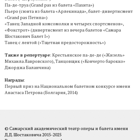
Па-де-труа (Grand pas из балета «Пахита»)
Пьеро (сюита из балета «Арлекинада», балет-дивертисмент
«Grand pas Петипа»)
«Танец Западной комсомолки и четырех спортсменов»,
«Фокстрот» (дивертисмент из вечера балетов «Самара
Шостакович Балет I»)
Танец с лентой («Тщетная предосторожность»)
Также в репертуаре
: Крестьянское па-де-де («Жизель»
Михаила Лавровского), Танцовщик («Кончерто барокко»
Джорджа Баланчина)
Награды
:
Первый приз на Национальном балетном конкурсе имени
Анастаса Петрова (Болгария, 2014)
© Самарский академический театр оперы и балета имени
Д.Д. Шостаковича 2015-2025