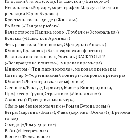
Индусский танец (соло), Па-даксьон («Баядерка»)
Невольник («Корсар», хореография Мариуса Петипа в
редакции Юрия Бурлака)
Крестьянское па-де-де («Жизель»)
Рыбаки («Наяда и рыбак»)
Вальс старого Парижа (соло), Трубачи («Эсмеральда»)
Ведьмы («Павильон Армиды»)
Четыре щеголя, Чиновники, Офицеры («Анюта»)
Юноши, Краковяк («Бахчисарайский фонтан»)
Всадники апокалипсиса, Учитель (BACK TO LIFE
(«Возвращение к жизни»), мировая премьера)
Министры («Три маски короля», мировая премьера)
Пять пар («Фортепианный концерт», мировая премьера)
Юноши («Ленинградская симфония»)
Садовник/Кактус/Дирижер, Мастер Виноградинка,
Профессор Груша, Стражники («Чиполлино»)
Солисты («Праздничный вечер»)
Обычные белые мотыльки («Роман Бутона розы»)
Ветры (картина «Зима»), Фавн (картина «Осень») («Времена
года»)
Соседи («Дом у дороги»)
Рабы («Шехерезада»)
Вальс («Штраусиана»)