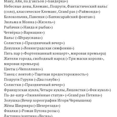
Ману, Айя, па д’аксьон («Баядерка»)
Небесные девы, Клеманс, Подруги, Фантастический вальс
(соло), классическое Клеманс, Grand pas («Раймонда»)
Колокольчик, Паненки («Бахчисарайский фонтан»)
Зюльма и Монна («Жизель»)
Рыбачки («Наяда и рыбак»)
Четвёрка («Вариации»)
Вальс («Штраусиана»)
Солистки («Праздничный вечер»)
Девушки («Ленинградская симфония»)
Пять пар («Фортепианный концерт», мировая премьера)
Жители города, свободный народ («Три маски короля»,
мировая премьера)
Цветы («Чиполлино»)
Танец с лентой («Тщетная предосторожность»)
Подруги Гурули («Два голубя»)
Солистки («Праздничный вечер»)
Французская кукла, Четыре куклы, Лицеистки («Фея кукол»)
Па-де-катр «Оживлённые статуи» («Grand pas Петипа»)
Золушка (Вечер хореографии Игоря Чернышева)
Жёны Шахрияра («Шехерезада»)
Фиалки («Роман Бутона розы»)
Ласточка (картина «Весна»),