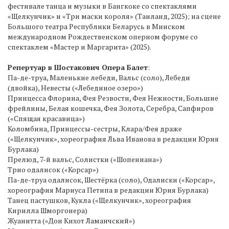
фестивале танца и музыки в Бангкоке со спектаклями
«Щелкунчик» и «Три маски короля» (Таиланд, 2025); на сцене
Большого театра Республики Беларусь в Минском
международном Рождественском оперном форуме со
спектаклем «Мастер и Маргарита» (2025).
Репертуар в Шостакович Опера Балет
:
Па-де-труа, Маленькие лебеди, Вальс (соло), Лебеди
(двойка), Невесты («Лебединое озеро»)
Принцесса Флорина, Фея Резвости, Фея Нежности, Большие
фрейлины, Белая кошечка, Фея Золота, Серебра, Сапфиров
(«Спящая красавица»)
Коломбина, Принцессы-сестры, Клара/Фея драже
(«Щелкунчик», хореография Льва Иванова в редакции Юрия
Бурлака)
Прелюд, 7-й вальс, Солистки («Шопениана»)
Трио одалисок («Корсар»)
Па-де-труа одалисок, Шестёрка (соло), Одалиски («Корсар»,
хореография Мариуса Петипа в редакции Юрия Бурлака)
Танец пастушков, Кукла («Щелкунчик», хореография
Кирилла Шморгонера)
Жуанитта («Дон Кихот Ламанчский»)