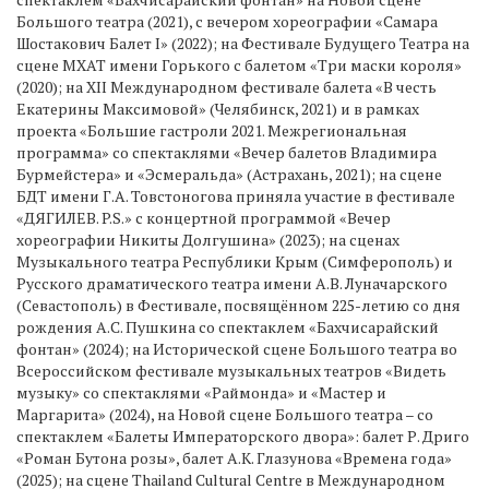
Большого театра (2021), с вечером хореографии «Самара
Шостакович Балет I» (2022); на Фестивале Будущего Театра на
сцене МХАТ имени Горького с балетом «Три маски короля»
(2020); на XII Международном фестивале балета «В честь
Екатерины Максимовой» (Челябинск, 2021) и в рамках
проекта «Большие гастроли 2021. Межрегиональная
программа» со спектаклями «Вечер балетов Владимира
Бурмейстера» и «Эсмеральда» (Астрахань, 2021); на сцене
БДТ имени Г.А. Товстоногова приняла участие в фестивале
«ДЯГИЛЕВ. P.S.» с концертной программой «Вечер
хореографии Никиты Долгушина» (2023); на сценах
Музыкального театра Республики Крым (Симферополь) и
Русского драматического театра имени А.В. Луначарского
(Севастополь) в Фестивале, посвящённом 225-летию со дня
рождения А.С. Пушкина со спектаклем «Бахчисарайский
фонтан» (2024); на Исторической сцене Большого театра во
Всероссийском фестивале музыкальных театров «Видеть
музыку» со спектаклями «Раймонда» и «Мастер и
Маргарита» (2024), на Новой сцене Большого театра – со
спектаклем «Балеты Императорского двора»: балет Р. Дриго
«Роман Бутона розы», балет А.К. Глазунова «Времена года»
(2025); на сцене Thailand Cultural Centre в Международном