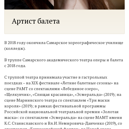
Артист балета
В 2018 году окончила Самарское хореографическое училище
(колледж).
В труппе Самарского академического театра оперы и балета
с 2018 года.
С труппой театра принимала участие в гастрольных
поездках – на ХIХ фестивале «Летние балетные сезоны» на
сцене РАМТ со спектаклями «Лебединое озеро»,
«Щелкунчик», «Спящая красавица», «Эсмеральда» (2019); на
сцене Мариинского театра со спектаклем «Три маски
короля» (2019); в рамках фестивальной программы
Российской национальной театральной премии «Золотая
маска»: со спектаклем «Эсмеральда» на сцене МАМТ имени
К.С. Станиславского и Вл.И. Немировича-Данченко (2019), со
спектаклем «Бахчисарайский фонтан» на Новой сцене