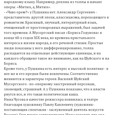
народному языку. Например, реплик из толпы в начале
оперы: «Митюх, а, Митюх».
- «Чаво орем?» у Пушкина нет. Александр Сергеевич -
представитель другой эпохи, классицизма, переходящего в
романтизм. Красивый, звучный, литературный язык,
очищенный от простонародных выражений, был задачей
того времени. А Мусоргский писал «Бориса Годунова» в
конце 60-х годов XIX века, во времена пристального
интереса к жизни народа, к его речевой стихии. Простые
люди показаны у него дифференцированно, толпа
распадается на отдельные действующие единицы, и на
каждого обращено такое же внимание, как на Шуйского и на
Бориса.
Кроме того, у Пушкина есть интерес к высокой политике - в
нее же и его предки были вовлечены. Соответственно
меняются и характеры героев. Василий Шуйский
Мусоргского - по-оперному заостренный персонаж,
зловещий, страшный. А у Пушкина показано, что к власти
рвутся все, и это такая политическая каша.
Нина Чусова в качестве режиссера появилась в театре
благодаря художнику Павлу Каплевичу (художник-
постановщик спектакля - заслуженный деятель искусств
России). Они много сотрудничают. Нина говорит, что она