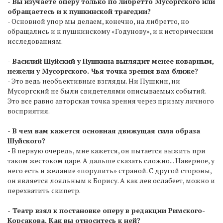
- Вы изучаете оперу только по либретто Мусоргского или
обращаетесь и к пушкинской трагедии?
- Основной упор мы делаем, конечно, на либретто, но
обращались и к пушкинскому «Годунову», и к историческим
исследованиям.
- Василий Шуйский у Пушкина выглядит менее коварным,
нежели у Мусоргского. Чья точка зрения вам ближе?
- Это ведь необъективные взгляды. Ни Пушкин, ни
Мусоргский не были свидетелями описываемых событий.
Это все равно авторская точка зрения через призму личного
восприятия.
- В чем вам кажется основная движущая сила образа
Шуйского?
- В первую очередь, мне кажется, он пытается выжить при
таком жестоком царе. А дальше сказать сложно... Наверное, у
него есть и желание «порулить» страной. С другой стороны,
он является лояльным к Борису. А как лев ослабеет, можно и
перехватить скипетр.
- Театр взял к постановке оперу в редакции Римского-
Корсакова. Как вы относитесь к ней?