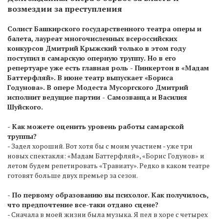
возмездии за преступления
Солист Башкирского государственного театра оперы и
балета, лауреат многочисленных всероссийских
конкурсов Дмитрий Крыжский только в этом году
поступил в самарскую оперную труппу. Но в его
репертуаре уже есть главная роль - Пинкертон в «Мадам
Баттерфляй». В июне театр выпускает «Бориса
Годунова». В опере Модеста Мусоргского Дмитрий
исполнит ведущие партии - Самозванца и Василия
Шуйского.
- Как можете оценить уровень работы самарской
труппы?
- Задел хороший. Вот хотя бы с моим участием - уже три
новых спектакля: «Мадам Баттерфляй», «Борис Годунов» и
летом будем репетировать «Травиату». Редко в каком театре
готовят больше двух премьер за сезон.
- По первому образованию вы психолог. Как получилось,
что предпочтение все-таки отдано сцене?
- Сначала в моей жизни была музыка. Я пел в хоре с четырех