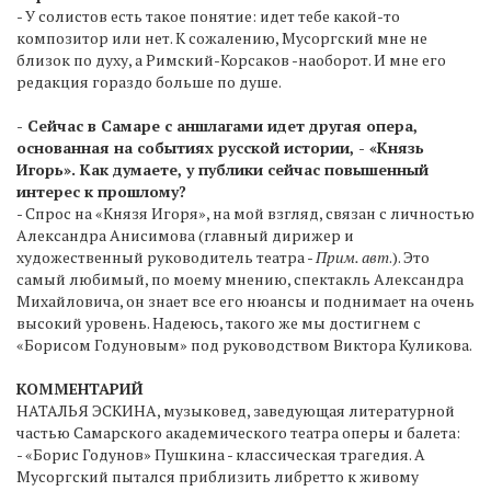
- У солистов есть такое понятие: идет тебе какой-то
композитор или нет. К сожалению, Мусоргский мне не
близок по духу, а Римский-Корсаков -наоборот. И мне его
редакция гораздо больше по душе.
- Сейчас в Самаре с аншлагами идет другая опера,
основанная на событиях русской истории, - «Князь
Игорь». Как думаете, у публики сейчас повышенный
интерес к прошлому?
- Спрос на «Князя Игоря», на мой взгляд, связан с личностью
Александра Анисимова (главный дирижер и
художественный руководитель театра -
Прим. авт
.). Это
самый любимый, по моему мнению, спектакль Александра
Михайловича, он знает все его нюансы и поднимает на очень
высокий уровень. Надеюсь, такого же мы достигнем с
«Борисом Годуновым» под руководством Виктора Куликова.
КОММЕНТАРИЙ
НАТАЛЬЯ ЭСКИНА, музыковед, заведующая литературной
частью Самарского академического театра оперы и балета:
- «Борис Годунов» Пушкина - классическая трагедия. А
Мусоргский пытался приблизить либретто к живому