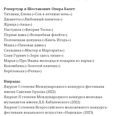
Репертуар в Шостакович Опера Балет
:
Титания, Елена («Сон в летнюю ночь»)
Джанетта («Любовный напиток»)
Жрица («Аида»)
Пастушок («Флория Тоска»)
Первая дама («Волшебная флейта»)
Половецкая девушка («Князь Игорь»)
Маша («Пиковая дама»)
Служанка («Мастер и Маргарита»)
Соня Гурвич («Зори здесь тихие»)
Марья («Про Ивана-молодца и подарки из ларца»)
Коломбина («Золотой ключик»)
Берёзонька («Репка»)
Награды
:
Лауреат I степени Международного конкурса-фестиваля
имени Савелия Орлова (2022)
Лауреат II степени Международного конкурса молодых
музыкантов имени Д.Б. Кабалевского (2022)
Лауреат I степени Всероссийского молодёжного конкурса-
фестиваля вокального искусства «Надежда» (2023)