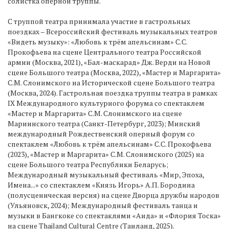
солистка оперной труппы.
С труппой театра принимала участие в гастрольных
поездках – Всероссийский фестиваль музыкальных театров
«Видеть музыку»: «Любовь к трём апельсинам» С.С.
Прокофьева на сцене Центрального театра Российской
армии (Москва, 2021), «Бал-маскарад» Дж. Верди на Новой
сцене Большого театра (Москва, 2022), «Мастер и Маргарита»
С.М. Слонимского на Исторической сцене Большого театра
(Москва, 2024). Гастрольная поездка труппы театра в рамках
IX Международного культурного форума со спектаклем
«Мастер и Маргарита» С.М. Слонимского на сцене
Мариинского театра (Санкт-Петербург, 2023); Минский
международный Рождественский оперный форум со
спектаклем «Любовь к трём апельсинам» С.С. Прокофьева
(2023), «Мастер и Маргарита» С.М. Слонимского (2025) на
сцене Большого театра Республики Беларусь;
Международный музыкальный фестиваль «Мир, Эпоха,
Имена...» со спектаклем «Князь Игорь» А.П. Бородина
(полусценическая версия) на сцене Дворца дружбы народов
(Ульяновск, 2024); Международный фестиваль танца и
музыки в Бангкоке со спектаклями «Аида» и «Флория Тоска»
на сцене Thailand Cultural Centre (Таиланд, 2025).