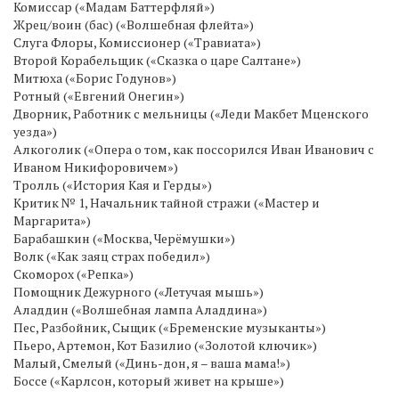
Комиссар («Мадам Баттерфляй»)
Жрец/воин (бас) («Волшебная флейта»)
Слуга Флоры, Комиссионер («Травиата»)
Второй Корабельщик («Сказка о царе Салтане»)
Митюха («Борис Годунов»)
Ротный («Евгений Онегин»)
Дворник, Работник с мельницы («Леди Макбет Мценского
уезда»)
Алкоголик («Опера о том, как поссорился Иван Иванович с
Иваном Никифоровичем»)
Тролль («История Кая и Герды»)
Критик № 1, Начальник тайной стражи («Мастер и
Маргарита»)
Барабашкин («Москва, Черёмушки»)
Волк («Как заяц страх победил»)
Скоморох («Репка»)
Помощник Дежурного («Летучая мышь»)
Аладдин («Волшебная лампа Аладдина»)
Пес, Разбойник, Сыщик («Бременские музыканты»)
Пьеро, Артемон, Кот Базилио («Золотой ключик»)
Малый, Смелый («Динь-дон, я – ваша мама!»)
Боссе («Карлсон, который живет на крыше»)