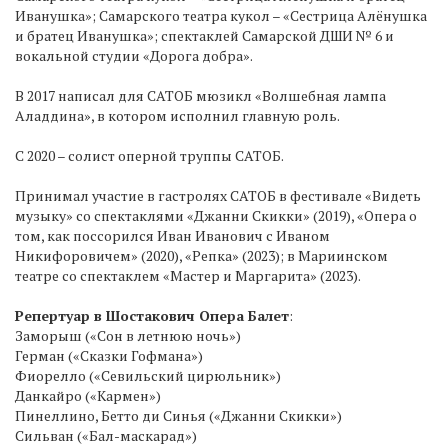
Иванушка»; Самарского театра кукол – «Сестрица Алёнушка
и братец Иванушка»; спектаклей Самарской ДШИ № 6 и
вокальной студии «Дорога добра».
В 2017 написал для САТОБ мюзикл «Волшебная лампа
Аладдина», в котором исполнил главную роль.
С 2020 – солист оперной труппы САТОБ.
Принимал участие в гастролях САТОБ в фестивале «Видеть
музыку» со спектаклями «Джанни Скикки» (2019), «Опера о
том, как поссорился Иван Иванович с Иваном
Никифоровичем» (2020), «Репка» (2023); в Мариинском
театре со спектаклем «Мастер и Маргарита» (2023).
Репертуар в Шостакович Опера Балет
:
Заморыш («Сон в летнюю ночь»)
Герман («Сказки Гофмана»)
Фиорелло («Севильский цирюльник»)
Данкайро («Кармен»)
Пинеллино, Бетто ди Синья («Джанни Скикки»)
Сильван («Бал-маскарад»)