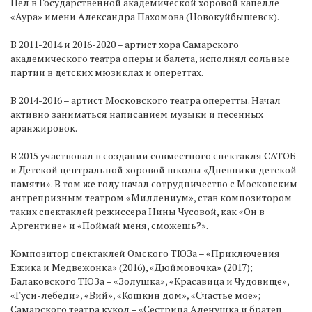
Пел в Государственной академической хоровой капелле
«Аура» имени Александра Пахомова (Новокуйбышевск).
В 2011-2014 и 2016-2020 – артист хора Самарского
академического театра оперы и балета, исполнял сольные
партии в детских мюзиклах и опереттах.
В 2014-2016 – артист Московского театра оперетты. Начал
активно заниматься написанием музыки и песенных
аранжировок.
В 2015 участвовал в создании совместного спектакля САТОБ
и Детской центральной хоровой школы «Дневники детской
памяти». В том же году начал сотрудничество с Московским
антрепризным театром «Миллениум», став композитором
таких спектаклей режиссера Нины Чусовой, как «Он в
Аргентине» и «Поймай меня, сможешь?».
Композитор спектаклей Омского ТЮЗа – «Приключения
Ежика и Медвежонка» (2016), «Дюймовочка» (2017);
Балаковского ТЮЗа – «Золушка», «Красавица и Чудовище»,
«Гуси-лебеди», «Вий», «Кошкин дом», «Счастье мое»;
Самарского театра кукол – «Сестрица Аленушка и братец