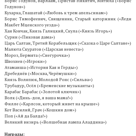
Борис Годунов, Варлаам, Пристав Никитич, Митюха («Борис
Годунов»)
Кухарка, Глашатай («Любовь к трем апельсинам»)
Борис Тимофеевич, Священник, Старый каторжник («Леди
Макбет Мценского уезда»)
Хан Кончак, Князь Галицкий, Скула («Князь Игорь»)
Сурин («Пиковая дама»)
Царь Салтан, Третий Корабельщик («Сказка о Царе Салтане»)
Малюта Скуратов («Царская невеста»)
Мороз, Бермята («Снегурочка»)
Швохнев («Игроки»)
Атаманша («История Кая и Герды»)
Дребеднёв («Москва, Черёмушки»)
Князь Воляпюк, Молодой Ронс («Сильва»)
Трубадур, Осёл («Бременские музыканты»)
Карабас Барабас («Золотой ключик»)
Волк («Динь-дон, я ваша мама!»)
Филле («Карлсон, который живет на крыше»)
Кот Василий, Грач («Кошкин дом»)
Поп («Ай да Балда!»)
Великий визирь («Волшебная лампа Аладдина»)
Награды: