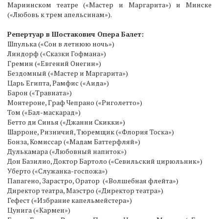
Мариинском театре («Мастер и Маргарита») и Минске
(«Любовь к трем апельсинам»).
Репертуар в Шостакович Опера Балет:
Шпулька («Сон в летнюю ночь»)
Линдорф («Сказки Гофмана»)
Гремин («Евгений Онегин»)
Бездомный («Мастер и Маргарита»)
Царь Египта, Рамфис («Аида»)
Барон («Травиата»)
Монтероне, Граф Чепрано («Риголетто»)
Том («Бал-маскарад»)
Бетто ди Синья («Джанни Скикки»)
Шарроне, Ризничий, Тюремщик («Флория Тоска»)
Бонза, Комиссар («Мадам Баттерфляй»)
Дулькамара («Любовный напиток»)
Дон Базилио, Доктор Бартоло («Севильский цирюльник»)
Уберто («Служанка-госпожа»)
Папагено, Зарастро, Оратор («Волшебная флейта»)
Директор театра, Маэстро («Директор театра»)
Гефест («Избрание капельмейстера»)
Цунига («Кармен»)