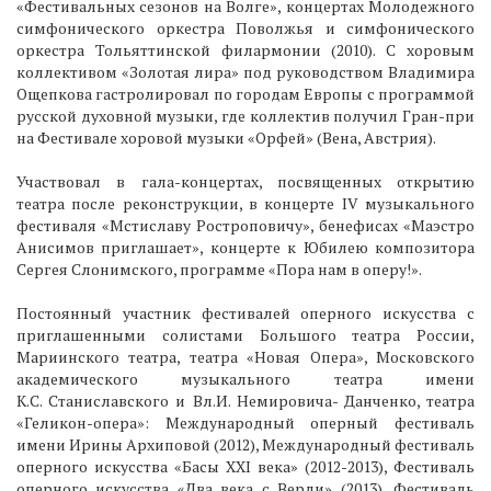
«Фестивальных сезонов на Волге», концертах Молодежного
симфонического оркестра Поволжья и симфонического
оркестра Тольяттинской филармонии (2010). С хоровым
коллективом «Золотая лира» под руководством Владимира
Ощепкова гастролировал по городам Европы с программой
русской духовной музыки, где коллектив получил Гран-при
на Фестивале хоровой музыки «Орфей» (Вена, Австрия).
Участвовал в гала-концертах, посвященных открытию
театра после реконструкции, в концерте IV музыкального
фестиваля «Мстиславу Ростроповичу», бенефисах «Маэстро
Анисимов приглашает», концерте к Юбилею композитора
Сергея Слонимского, программе «Пора нам в оперу!».
Постоянный участник фестивалей оперного искусства с
приглашенными солистами Большого театра России,
Мариинского театра, театра «Новая Опера», Московского
академического музыкального театра имени
К.С. Станиславского и Вл.И. Немировича- Данченко, театра
«Геликон-опера»: Международный оперный фестиваль
имени Ирины Архиповой (2012), Международный фестиваль
оперного искусства «Басы XXI века» (2012-2013), Фестиваль
оперного искусства «Два века с Верди» (2013), Фестиваль