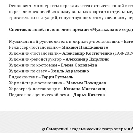
Основная тема оперетты перекликается с отечественной исто
переезде москвичей из коммунальных квартир в отдельные, 
трогательных ситуаций, сопутствующих этому «великому пе
Спектакль вошёл в лонг-лист премии «Музыкальное сердце
Музыкальный руководитель и дирижёр-постановщик –
Евг
Режиссёр-постановщик –
Михаил Панджавидзе
Художник-постановщик –
Александр Костюченко
(1958-2019
Художник-реконструктор –
Александр Пырялин
Художник по костюмам –
Елена Соловьёва
Художник по свету –
Эмиль Авраменко
Видеоконтент –
Гарри Гуммель
Хормейстер-постановщик –
Максим Пожидаев
Хореограф-постановщик –
Юлиана Малхасянц
Педагог по сценической речи –
Дарья Казеева
© Самарский академический театр оперы и ба