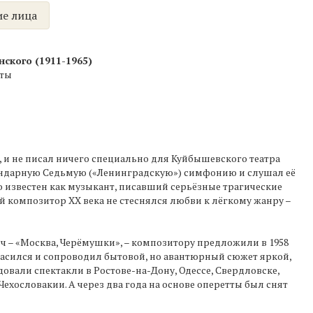
е лица
ского (1911-1965)
тты
, и не писал ничего специально для Куйбышевского театра
гендарную Седьмую («Ленинградскую») симфонию и слушал её
о известен как музыкант, писавший серьёзные трагические
й композитор XX века не стеснялся любви к лёгкому жанру –
 – «Москва, Черёмушки», – композитору предложили в 1958
асился и сопроводил бытовой, но авантюрный сюжет яркой,
вали спектакли в Ростове-на-Дону, Одессе, Свердловске,
 Чехословакии. А через два года на основе оперетты был снят