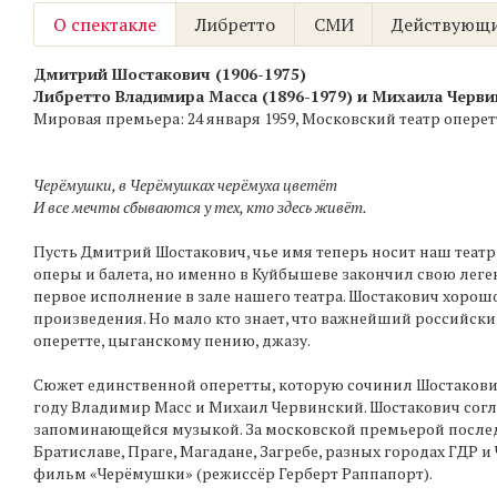
О спектакле
Либретто
СМИ
Действующи
Дмитрий Шостакович (1906-1975)
Либретто Владимира Масса (1896-1979) и Михаила Червин
Мировая премьера: 24 января 1959, Московский театр опере
Черёмушки, в Черёмушках черёмуха цветёт
И все мечты сбываются у тех, кто здесь живёт.
Пусть Дмитрий Шостакович, чье имя теперь носит наш театр
оперы и балета, но именно в Куйбышеве закончил свою ле
первое исполнение в зале нашего театра. Шостакович хорош
произведения. Но мало кто знает, что важнейший российски
оперетте, цыганскому пению, джазу.
Сюжет единственной оперетты, которую сочинил Шостакович
году Владимир Масс и Михаил Червинский. Шостакович согл
запоминающейся музыкой. За московской премьерой последо
Братиславе, Праге, Магадане, Загребе, разных городах ГДР и
фильм «Черёмушки» (режиссёр Герберт Раппапорт).