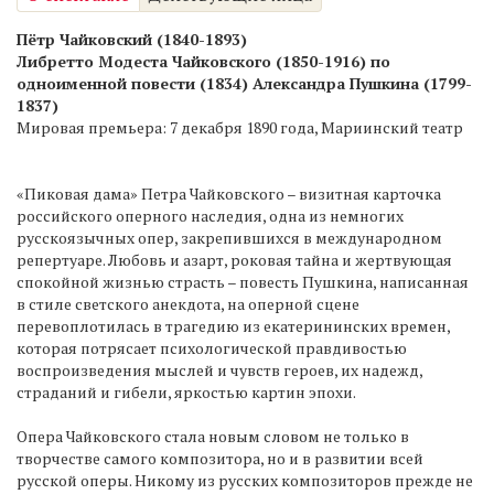
Пётр Чайковский (1840-1893)
Либретто Модеста Чайковского (1850-1916) по
одноименной повести (1834) Александра Пушкина (1799-
1837)
Мировая премьера: 7 декабря 1890 года, Мариинский театр
«Пиковая дама» Петра Чайковского – визитная карточка
российского оперного наследия, одна из немногих
русскоязычных опер, закрепившихся в международном
репертуаре. Любовь и азарт, роковая тайна и жертвующая
спокойной жизнью страсть – повесть Пушкина, написанная
в стиле светского анекдота, на оперной сцене
перевоплотилась в трагедию из екатерининских времен,
которая потрясает психологической правдивостью
воспроизведения мыслей и чувств героев, их надежд,
страданий и гибели, яркостью картин эпохи.
Опера Чайковского стала новым словом не только в
творчестве самого композитора, но и в развитии всей
русской оперы. Никому из русских композиторов прежде не