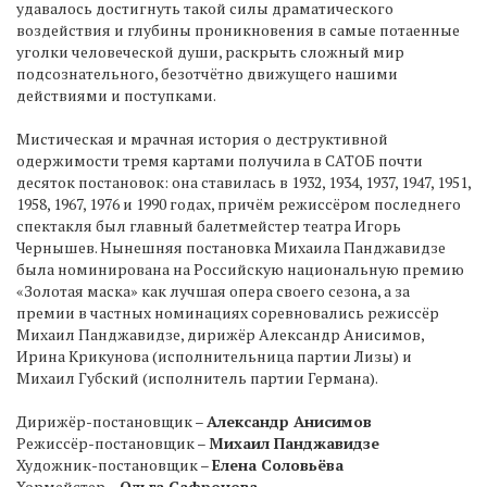
удавалось достигнуть такой силы драматического
воздействия и глубины проникновения в самые потаенные
уголки человеческой души, раскрыть сложный мир
подсознательного, безотчётно движущего нашими
действиями и поступками.
Мистическая и мрачная история о деструктивной
одержимости тремя картами получила в САТОБ почти
десяток постановок: она ставилась в 1932, 1934, 1937, 1947, 1951,
1958, 1967, 1976 и 1990 годах, причём режиссёром последнего
спектакля был главный балетмейстер театра Игорь
Чернышев. Нынешняя постановка Михаила Панджавидзе
была номинирована на Российскую национальную премию
«Золотая маска» как лучшая опера своего сезона, а за
премии в частных номинациях соревновались режиссёр
Михаил Панджавидзе, дирижёр Александр Анисимов,
Ирина Крикунова (исполнительница партии Лизы) и
Михаил Губский (исполнитель партии Германа).
Дирижёр-постановщик –
Александр Анисимов
Режиссёр-постановщик –
Михаил Панджавидзе
Художник-постановщик –
Елена Соловьёва
Хормейстер –
Ольга Сафронова