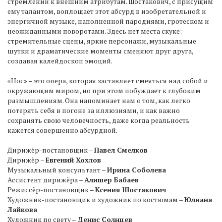
стремлении к внешним атрибутам. Шостакович, с присущим
ему талантом, воплощает этот абсурд в изобретательной и
энергичной музыке, наполненной пародиями, гротеском и
неожиданными поворотами. Здесь нет места скуке:
стремительные сцены, яркие персонажи, музыкальные
шутки и драматические моменты сменяют друг друга,
создавая калейдоскоп эмоций.
«Нос» – это опера, которая заставляет смеяться над собой и
окружающим миром, но при этом побуждает к глубоким
размышлениям. Она напоминает нам о том, как легко
потерять себя в погоне за иллюзиями, и как важно
сохранять свою человечность, даже когда реальность
кажется совершенно абсурдной.
Дирижёр-постановщик –
Павел Смелков
Дирижёр –
Евгений Хохлов
Музыкальный консультант –
Ирина Соболева
Ассистент дирижёра –
Алишер Бабаев
Режиссёр-постановщик –
Ксения Шостакович
Художник-постановщик и художник по костюмам –
Юлиана
Лайкова
Художник по свету –
Денис Солнцев