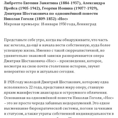
Либретто Евгения Замятина (1884-1937), Александра
Прейса (1905-1942), Георгия Ионина (1907?-1929),
Дмитрия Шостаковича по одноимённой повести
Николая Гоголя (1809-1852) «Нос»
Мировая премьера: 18 января 1930 года, Ленинград
Представьте себе утро, когда вы обнаруживаете, что часть
вас исчезла, да ещё и начала вести собственную, куда более
успешную жизнь. Именно с такой сюрреалистичной, но
удивительно знакомой завязки разворачивается опера
Дмитрия Шостаковича «Нос» – произведение, которое,
несмотря на свою почти столетнюю историю, звучит
невероятно остро и актуально сегодня.
В 1928 году молодой Дмитрий Шостакович, которому едва
исполнилось 22 года, представил миру оперу, ставшую
ярким манифестом авангарда и остроумного обличения.
Основанная на одноимённой повести Николая Гоголя, «Нос»
– это не просто череда забавных недоразумений. Это едкое
высмеивание бюрократической системы, погони за чинами
и статусом, а также утраты собственной индивидуальности в