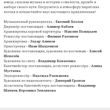
юмор, сильная музыка и история о смелости, дружбе и
выборе своего пути. Погрузитесь в атмосферу пиратских
легенд и почувствуйте вкус настоящего приключения!
Музыкальный руководитель –
Евгений Хохлов
Дирижёр-постановщик –
Алишер Бабаев
Аранжировка хоровой партитуры –
Максим Пожидаев
Режиссёр-постановщик –
Филипп Разенков
Аранжировка –
Элдар Алимов
Оркестровка –
Иван Шалденков
Художник-постановщик, художник по костюмам –
Елисей
Шепелёв
Художник по свету –
Владимир Коваленко
Балетмейстер-постановщик, ассистент режиссёра –
Алина
Мустаева
Звукорежиссёр –
Надежда Рахманова
Художник по видеоконтенту –
Дмитрий Громов
Ассистенты балетмейстера-постановщика –
Владимир
Шачнев
,
Вероника Землякова