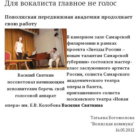
Для вокалиста главное не голос
Поволжская передвижная академия продолжает
свою работу
В камерном зале Самарской
филармонии в рамках
проекта «Звезды России –
юным талантам Самарской
губернии» состоялся мастер-
класс заслуженного артиста
России, солиста Самарского
Василий Святкин
академического театра
посоветовал начинающим
оперы и балета,
исполнителям беречь свой
приглашенного солиста
голосовой аппарат
московского театра «Новая
опера» им. Е.В. Колобова
Василия Святкина
Татьяна Богомолова
"Волжская коммуна"
16.05.2012