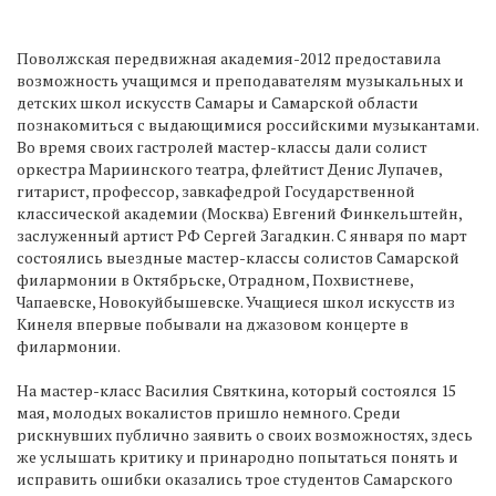
Поволжская передвижная академия-2012 предоставила
возможность учащимся и преподавателям музыкальных и
детских школ искусств Самары и Самарской области
познакомиться с выдающимися российскими музыкантами.
Во время своих гастролей мастер-классы дали солист
оркестра Мариинского театра, флейтист Денис Лупачев,
гитарист, профессор, завкафедрой Государственной
классической академии (Москва) Евгений Финкельштейн,
заслуженный артист РФ Сергей Загадкин. С января по март
состоялись выездные мастер-классы солистов Самарской
филармонии в Октябрьске, Отрадном, Похвистневе,
Чапаевске, Новокуйбышевске. Учащиеся школ искусств из
Кинеля впервые побывали на джазовом концерте в
филармонии.
На мастер-класс Василия Святкина, который состоялся 15
мая, молодых вокалистов пришло немного. Среди
рискнувших публично заявить о своих возможностях, здесь
же услышать критику и принародно попытаться понять и
исправить ошибки оказались трое студентов Самарского