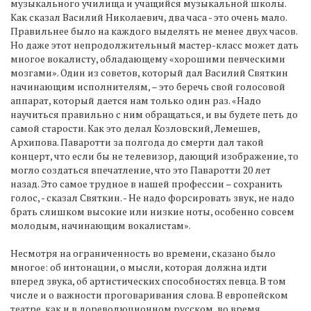
музыкального училища и учащийся музыкальной школы.
Как сказал Василий Николаевич, два часа - это очень мало.
Правильнее было на каждого выделять не менее двух часов.
Но даже этот непродолжительный мастер-класс может дать
многое вокалисту, обладающему «хорошими певческими
мозгами». Один из советов, который дал Василий Святкин
начинающим исполнителям, – это беречь свой голосовой
аппарат, который дается нам только один раз. «Надо
научиться правильно с ним обращаться, и вы будете петь до
самой старости. Как это делал Козловский, Лемешев,
Архипова. Паваротти за полгода до смерти дал такой
концерт, что если бы не телевизор, дающий изображение, то
могло создаться впечатление, что это Паваротти 20 лет
назад. Это самое трудное в нашей профессии – сохранить
голос, - сказал Святкин. - Не надо форсировать звук, не надо
брать слишком высокие или низкие ноты, особенно совсем
молодым, начинающим вокалистам».
Несмотря на ограниченность во времени, сказано было
многое: об интонации, о мысли, которая должна идти
вперед звука, об артистических способностях певца. В том
числе и о важности проговаривания слова. В европейском
театре, как и в дореволюционном русском, во время