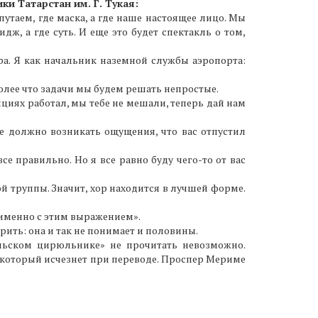
ки Татарстан им. Г. Тукая:
путаем, где маска, а где наше настоящее лицо. Мы
дж, а где суть. И еще это будет спектакль о том,
ера. Я как начальник наземной службы аэропорта:
более что задачи мы будем решать непростые.
ициях работал, мы тебе не мешали, теперь дай нам
не должно возникать ощущения, что вас отпустил
се правильно. Но я все равно буду чего-то от вас
ой труппы. Значит, хор находится в лучшей форме.
я именно с этим выражением».
рить: она и так не понимает и половины.
ильском цирюльнике» не прочитать невозможно.
 который исчезнет при переводе. Проспер Мериме