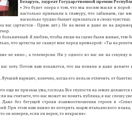
Беларусь, лауреат Государственной премии Республи
• Это будет опера о том, что мы носим маски и порой 
настолько привыкли к гламуру, что забываем, где ими
насколько трудно бывает признаться в своих чувствах.
а вас (артистов - Прим. авт.). Не на меня и даже не на дириж
тчер.
рите больничный. Я люблю, чтобы люди на сцене были живые, тем 
лько, что артисты не скажут мне перед премьерой: «Ты на репет
 не кино-, а телеверсия. Ни у одного из вас ни на секунду 
 вас хочу. Потом вам покажется, что вы поняли и даже делаете в
 Лучший вариант, конечно, когда его нельзя отличить от балетн
 это еще не признак ума, господа. Все глупости на земле делаютс
 вы считаете, что нас может не понять публика, я вас спешу уве
. Даже без бегущей строки взаимоотношения героев в «Сев
ий. При этом нам важно не потерять шарм итальянского языка,
то он неверен, если он верен, то некрасив».