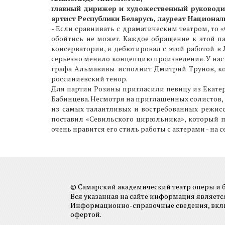
главный дирижер и художественный руководит
артист Республики Беларусь, лауреат Национал
- Если сравнивать с драматическим театром, то 
обойтись не может. Каждое обращение к этой п
консерватории, я дебютировал с этой работой в
серьезно меняло концепцию произведения. У нас 
графа Альмавивы исполнит Дмитрий Трунов, кот
россиниевский тенор.
Для партии Розины пригласили певицу из Екатер
Бабинцева. Несмотря на приглашенных солистов, 
из самых талантливых и востребованных режисс
поставил «Севильского цирюльника», который пр
очень нравится его стиль работы с актерами - на
© Самарский академический театр оперы и ба
Вся указанная на сайте информация являет
Информационно-справочные сведения, включа
офертой.