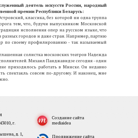
служенный деятель искусств России, народный
твенной премии Республики Беларусь:
стровский, классика, без которой ни одна труппа
орога тем, что, будучи выпускником Московской
традиция исполнения опер на русском языке, что
з разных городов и даже стран. Например, партию
нор по своему профилированию - так называемый
иглашенная солистка московских театров Надежда
исполнителей. Михаил Панджавидзе сегодня - один
мне приходилось работать в Минске. Он недавно
ть спектакль совсем по-другому. И наконец, мне
жно.
м
Создание сайта
3010, г.
mediaidea
шева, д. 1,
Продвижение сайта