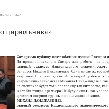
цирюльника»
го цирюльника»
Самарскую публику ждет обаяние музыки Россини и
На прошлой неделе в Самару для работы над опе
главный режиссер Национального академического
Беларусь Михаил Панджавидзе. Один из самых востре
энергичной и непредвзятой манерой работы с а
«церемонии» знакомства Михаила Панджавидзе с сама
на спектакле будет хоть вполовину так интересно, ка
ждет блестящая премьера. Не буду лишать вас удовол
артистам оперной труппы и подслушанной мной.
МИХАИЛ ПАНДЖАВИДЗЕ,
главный режиссер Национального академического