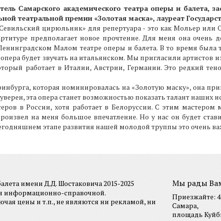
ель Самарского академического театра оперы и балета, за
ьной театральной премии «Золотая маска», лауреат Государс
«Севильский цирюльник» для репертуара - это как Мольер или О
артитуре предполагает новое прочтение. Для меня она очень д
 Ленинградском Малом театре оперы и балета. В то время была 
опера будет звучать на итальянском. Мы пригласили артистов и
орый работает в Италии, Австрии, Германии. Это редкий те
инбурга, которая номинировалась на «Золотую маску», она пр
уверен, эта опера станет возможностью показать талант наших 
еров в России, хотя работает в Белоруссии. С этим мастером 
оизвел на меня большое впечатление. Но у нас он будет стави
 сегодняшнем этапе развития нашей молодой труппы это очень ва
Мы рады Ва
лета имени Д.Д. Шостаковича 2015-2025
ся информационно-справочной.
Приезжайте: 44
я цены и т.п., не являются ни рекламой, ни
Самара,
площадь Куйбы