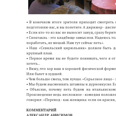
• В конечном итоге зрители приходят смотреть н
подготовлю вас, и вы полетите. А дирижер - диспе
• Если кто-то из вас не выносит зануд, сразу бе
• Спектакль - это кладбище замыслов. Надеюсь то
поработать, не мешай. Нам тут сейчас петь».
• Наш «Севильский цирюльник» должен быть даже
крупный план.
• Первое время вы не будете понимать, чего я от
хотеть...
• Вижу, что хор ваш в хорошей физической форме.
Или балет в худшей.
• Чем больше смеха, тем лучше. «Серьезное лицо -
• Мы будем высмеивать штампы и дурновкусие. Если
• Объясню, почему петь будем на итальянском
Произведение ведь несложное - комедия положен
говорил: «Перевод - как женщина: если он красив, 
КОММЕНТАРИЙ
АЛЕКСАНДР АНИСИМОВ,