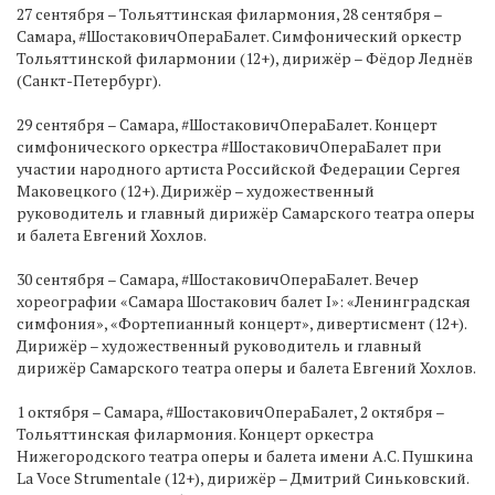
27 сентября – Тольяттинская филармония, 28 сентября –
Самара, #ШостаковичОпераБалет. Симфонический оркестр
Тольяттинской филармонии (12+), дирижёр – Фёдор Леднёв
(Санкт-Петербург).
29 сентября – Самара, #ШостаковичОпераБалет. Концерт
симфонического оркестра #ШостаковичОпераБалет при
участии народного артиста Российской Федерации Сергея
Маковецкого (12+). Дирижёр – художественный
руководитель и главный дирижёр Самарского театра оперы
и балета Евгений Хохлов.
30 сентября – Самара, #ШостаковичОпераБалет. Вечер
хореографии «Самара Шостакович балет I»: «Ленинградская
симфония», «Фортепианный концерт», дивертисмент (12+).
Дирижёр – художественный руководитель и главный
дирижёр Самарского театра оперы и балета Евгений Хохлов.
1 октября – Самара, #ШостаковичОпераБалет, 2 октября –
Тольяттинская филармония. Концерт оркестра
Нижегородского театра оперы и балета имени А.С. Пушкина
La Voce Strumentale (12+), дирижёр – Дмитрий Синьковский.