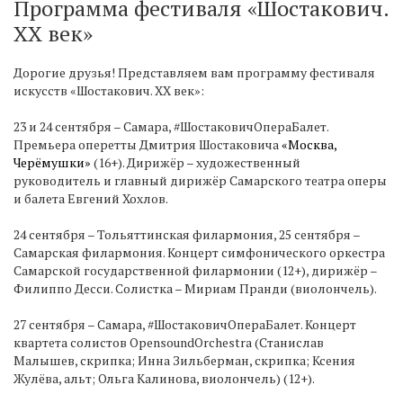
Программа фестиваля «Шостакович.
ХХ век»
Дорогие друзья! Представляем вам программу фестиваля
искусств «Шостакович. ХХ век»:
23 и 24 сентября – Самара, #ШостаковичОпераБалет.
Премьера оперетты Дмитрия Шостаковича
«Москва,
Черёмушки»
(16+). Дирижёр – художественный
руководитель и главный дирижёр Самарского театра оперы
и балета Евгений Хохлов.
24 сентября – Тольяттинская филармония, 25 сентября –
Самарская филармония. Концерт симфонического оркестра
Самарской государственной филармонии (12+), дирижёр –
Филиппо Десси. Солистка – Мириам Пранди (виолончель).
27 сентября – Самара, #ШостаковичОпераБалет. Концерт
квартета солистов OpensoundOrchestra (Станислав
Малышев, скрипка; Инна Зильберман, скрипка; Ксения
Жулёва, альт; Ольга Калинова, виолончель) (12+).