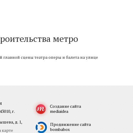
троительства метро
ей главной сцены театра оперы и балета на улице
м
Создание сайта
3010, г.
mediaidea
шева, д. 1,
Продвижение сайта
bombabox
 карте