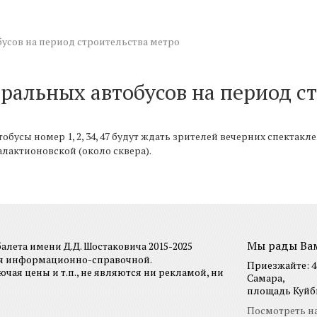
бусов на период строительства метро
тральных автобусов на период с
бусы номер 1, 2, 34, 47 будут ждать зрителей вечерних спектакл
лактионовской (около сквера).
Мы рады Ва
лета имени Д.Д. Шостаковича 2015-2025
ся информационно-справочной.
Приезжайте: 44
я цены и т.п., не являются ни рекламой, ни
Самара,
площадь Куйбы
Посмотреть на