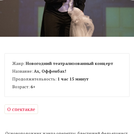
Жанр:
Новогодний театрализованный концерт
Название:
Ах, Оффенбах!
Продолжительность:
1 час 15 минут
Возраст:
6
+
О спектакле
Основоположник жанра оперетты, блестящий фельетонист,