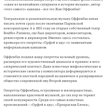
«один из величайших сатириков в истории музыки», автор
«того самого» канкана – все это Жак Оффенбах!
Театральную и развлекательную музыку Оффенбах начал
писать почти сразу после окончания Парижской
консерватории. А в 1855 году он открыл собственный театр
Bouffes-Parisiens, где был директором, композитором,
режиссером и дирижером. Именно здесь состоялась
премьера его оперетты «Орфей в аду» со знаменитым
инфернальным канканом.
Оффенбах поднял жанр оперетты на новый уровень,
расширил его художественный диапазон и привнес в него
сатирический контекст. Даже известные мифологические и
исторические сюжеты у композитора деформируются и
становятся хлесткой пародией на циничное и развращенное
общество современной ему Второй империи.
Оперетты Оффенбаха, остроумные и жизнерадостные,
наполненные красочной музыкой, до сих пор не теряют
своей популярности. Среди его самых известных
произведений – «Орфей в аду», «Прекрасная Елена»,