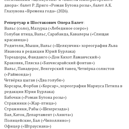
двора»: балет Р. Дриго «Роман Бутона розы», балет А.К.
Глазунова «Времена года» (2026).
Репертуар в Шостакович Опера Балет
:
Вальс (соло), Мазурка («Лебединое озеро»)
Голубая птица, Вальс, Сарабанда, Кавалеры («Спящая
красавица»)
Родители, Мыши, Вальс («Щелкунчик» хореография Льва
Иванова в редакции Юрий Бурлака)
Тореадоры, Фанданго («Дон Кихот Ламанчский»)
Краковяк, Пляска («Бахчисарайский фонтан»)
Вальс, Панадерос, Венгерский танец, Четвёрка солистов
(«Раймонда»)
Четвёрка цыган («Два голубя»)
Корсары, Форбан («Корсар», хореография Мариуса Петипа в
редакции Юрия Бурлака)
Бабочки («Роман Бутона розы»)
Стражники («Жар-птица»)
Стражники, Рабы («Шехерезада»)
Бал, Каток, Департамент («Анюта»)
Полицейские, Бал («Чиполлино»)
Офицер («Штраусиана»)