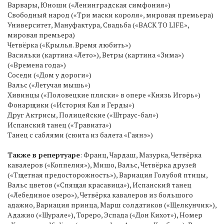
Варвары, Юноши («Ленинградская симфония»)
Свободный народ («Три маски короля», мировая премьера)
Университет, Мануфактура, Свадьба («BACK TO LIFE»,
мировая премьера)
Четвёрка («Крылья. Время любить»)
Васильки (картина «Лето»), Ветры (картина «Зима»)
(«Времена года»)
Соседи («Дом у дороги»)
Вальс («Летучая мышь»)
Хивинцы («Половецкие пляски» в опере «Князь Игорь»)
Фонарщики («История Кая и Герды»)
Друг Актрисы, Полицейские («Штраус-бал»)
Испанский танец («Травиата»)
Танец с саблями (сюита из балета «Гаянэ»)
Также в репертуаре
: Франц, Чардаш, Мазурка, Четвёрка
кавалеров («Коппелия»), Мишо, Вальс, Четвёрка друзей
(«Тщетная предосторожность»), Вариация Голубой птицы,
Вальс цветов («Спящая красавица»), Испанский танец
(«Лебединое озеро»), Четвёрка кавалеров из большого
адажио, Вариация принца, Марш солдатиков («Щелкунчик»),
Адажио («Шурале»), Тореро, Эспада («Дон Кихот»), Номер