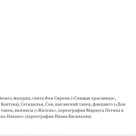
олонез, мазурка, свита Феи Сирени («Спящая красавица»,
овтуна), Сегидилья, Сон, цыганский танец, фанданго («Дон
 танец, виллисы («Жизель», хореография Мариуса Петипа в
ула. Начало» (хореография Ивана Васильева)