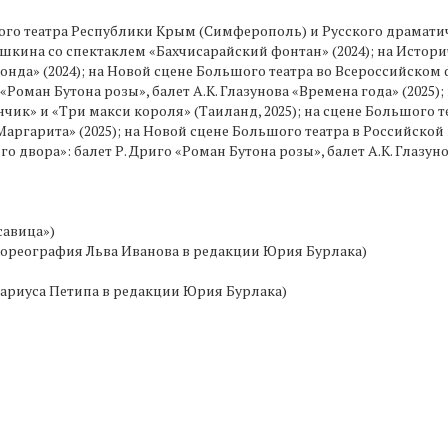
ого театра Республики Крым (Симферополь) и Русского драматиче
шкина со спектаклем «Бахчисарайский фонтан» (2024); на Истор
нда» (2024); на Новой сцене Большого театра во Всероссийском
Роман Бутона розы», балет А.К. Глазунова «Времена года» (2025); 
нчик» и «Три макси короля» (Таиланд, 2025); на сцене Большог
аргарита» (2025); на Новой сцене Большого театра в Российско
двора»: балет Р. Дриго «Роман Бутона розы», балет А.К. Глазунов
савица»)
 хореография Льва Иванова в редакции Юрия Бурлака)
ариуса Петипа в редакции Юрия Бурлака)