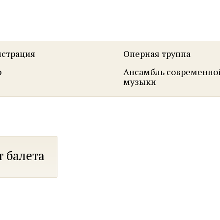
страция
Оперная труппа
р
Ансамбль современно
музыки
т балета