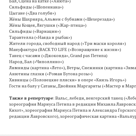
Бал, Сцена на катке («Анюта»)
Сильфиды («Шопениана»)
Цыгане («Два голубя»)
Жёны Шахрияра, Альмеи с бубнами («Шехерезада»)
Жёны Кощея, Лягушки («Жар-птица»)
Сильфиды («Вариации»)
Тарантелла («Наяда и рыбак»)
Жители города, свободный народ («Три маски короля»)
Мануфактура (BACK TO LIFE («Возвращение к жизни»)
Танец с часами («Джоконда», Grand pas Петипа)
Народ, Бал («Чиполлино»)
Лимниды (картина «Лето»), Ветры, Снежинки (картина «Зима
Анютины глазки («Роман Бутона розы»)
Хивинцы («Половецкие пляски» в опере «Князь Игорь»)
Гости на балу у Сатаны, Двойник Маргариты («Мастер и Мар
Также в репертуаре
: Вальс, лебеди, венгерский танец («Ле
хореография Мариуса Петипа в редакции Михаила Лавровског
Кихот», хореография Мариуса Петипа и Александра Горского
редакции Лавровского), хореографическая картина «Вальпург