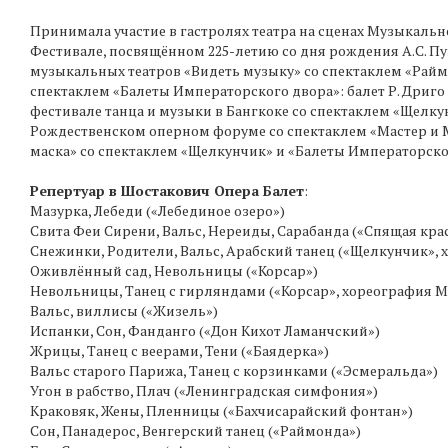
Принимала участие в гастролях театра на сценах Музыкальн
Фестивале, посвящённом 225-летию со дня рождения А.С. Пу
музыкальных театров «Видеть музыку» со спектаклем «Раймо
спектаклем «Балеты Императорского двора»: балет Р. Дриго «
фестивале танца и музыки в Бангкоке со спектаклем «Щелку
Рождественском оперном форуме со спектаклем «Мастер и М
маска» со спектаклем «Щелкунчик» и «Балеты Императорского 
Репертуар в Шостакович Опера Балет
:
Мазурка, Лебеди («Лебединое озеро»)
Свита Феи Сирени, Вальс, Нереиды, Сарабанда («Спящая кра
Снежинки, Родители, Вальс, Арабский танец («Щелкунчик»,
Оживлённый сад, Невольницы («Корсар»)
Невольницы, Танец с гирляндами («Корсар», хореография М
Вальс, виллисы («Жизель»)
Испанки, Сон, Фанданго («Дон Кихот Ламанчский»)
Жрицы, Танец с веерами, Тени («Баядерка»)
Вальс старого Парижа, Танец с корзинками («Эсмеральда»)
Угон в рабство, Плач («Ленинградская симфония»)
Краковяк, Жены, Пленницы («Бахчисарайский фонтан»)
Сон, Панадерос, Венгерский танец («Раймонда»)