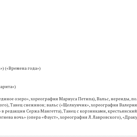
») («Времена года»)
гарита»)
бединое озеро», хореография Мариуса Петипа), Вальс, нереиды, п
о), Танец снежинок; вальс («Щелкунчик», хореография Валерия К
 в редакции Сержа Мангетта), Танец с корзинками, крестьянский
иева ночь» (опера «Фауст», хореография Л. Лавровского), «Драк