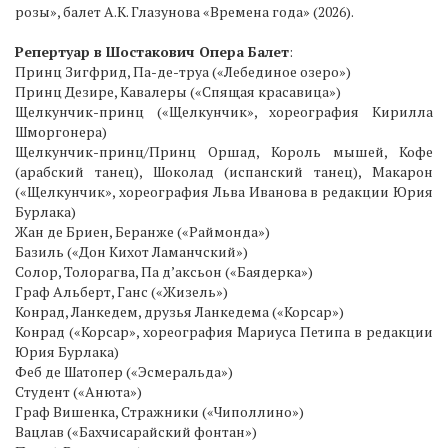
розы», балет А.К. Глазунова «Времена года» (2026).
Репертуар в Шостакович Опера Балет
:
Принц Зигфрид, Па-де-труа («Лебединое озеро»)
Принц Дезире, Кавалеры («Спящая красавица»)
Щелкунчик-принц («Щелкунчик», хореография Кирилла
Шморгонера)
Щелкунчик-принц/Принц Оршад, Король мышей, Кофе
(арабский танец), Шоколад (испанский танец), Макарон
(«Щелкунчик», хореография Льва Иванова в редакции Юрия
Бурлака)
Жан де Бриен, Беранже («Раймонда»)
Базиль («Дон Кихот Ламанчский»)
Солор, Толорагва, Па д’аксьон («Баядерка»)
Граф Альберт, Ганс («Жизель»)
Конрад, Ланкедем, друзья Ланкедема («Корсар»)
Конрад («Корсар», хореография Мариуса Петипа в редакции
Юрия Бурлака)
Феб де Шатопер («Эсмеральда»)
Студент («Анюта»)
Граф Вишенка, Стражники («Чиполлино»)
Вацлав («Бахчисарайский фонтан»)