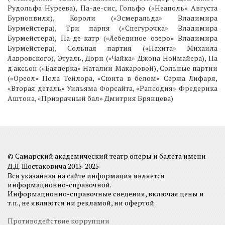
Рудольфа Нуреева), Па-де-сис, Гольфо («Неаполь» Августа
Бурнонвиля), Короли («Эсмеральда» Владимира
Бурмейстера), Три парня («Снегурочка» Владимира
Бурмейстера), Па-де-катр («Лебединое озеро» Владимира
Бурмейстера), Сольная партия («Пахита» Михаила
Лавровского), Этуаль, Дорн («Чайка» Джона Ноймайера), Па
д'аксьон («Баядерка» Наталии Макаровой), Сольные партии
(«Ореол» Пола Тейлора, «Сюита в белом» Сержа Лифаря,
«Вторая деталь» Уильяма Форсайта, «Рапсодия» Фредерика
Аштона, «Призрачный бал» Дмитрия Брянцева)
© Самарский академический театр оперы и балета имени
Д.Д. Шостаковича 2015-2025
Вся указанная на сайте информация является
информационно-справочной.
Информационно-справочные сведения, включая цены и
т.п., не являются ни рекламой, ни офертой.
Противодействие коррупции