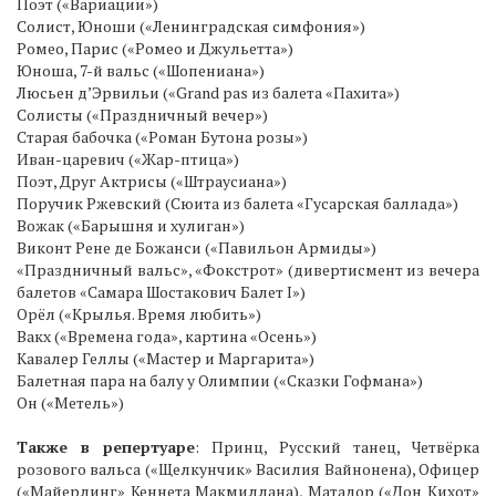
Поэт («Вариации»)
Солист, Юноши («Ленинградская симфония»)
Ромео, Парис («Ромео и Джульетта»)
Юноша, 7-й вальс («Шопениана»)
Люсьен д’Эрвильи («Grand pas из балета «Пахита»)
Солисты («Праздничный вечер»)
Старая бабочка («Роман Бутона розы»)
Иван-царевич («Жар-птица»)
Поэт, Друг Актрисы («Штраусиана»)
Поручик Ржевский (Сюита из балета «Гусарская баллада»)
Вожак («Барышня и хулиган»)
Виконт Рене де Божанси («Павильон Армиды»)
«Праздничный вальс», «Фокстрот» (дивертисмент из вечера
балетов «Самара Шостакович Балет I»)
Орёл («Крылья. Время любить»)
Вакх («Времена года», картина «Осень»)
Кавалер Геллы («Мастер и Маргарита»)
Балетная пара на балу у Олимпии («Сказки Гофмана»)
Он («Метель»)
Также в репертуаре
: Принц, Русский танец, Четвёрка
розового вальса («Щелкунчик» Василия Вайнонена), Офицер
(«Майерлинг» Кеннета Макмиллана), Матадор («Дон Кихот»