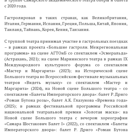
с 2020 года.
Гастролировал в таких странах, как Великобритания,
Италия, Германия, Испания, Греция, Польша, Китай, Япония,
Таиланд, Тайвань, Корея, Кения, Танзания.
С труппой театра принимал участие в гастрольных поездках
– в рамках проекта «Большие гастроли. Межрегиональная
программа» на сцене АГТОиБ со спектаклем «Эсмеральда»
(Астрахань, 2021); на сцене Мариинского театра в рамках IX
Международного культурного форума со спектаклем
«Мастер и Маргарита» (2023); на Исторической сцене
Большого театра во Всероссийском фестивале музыкальных
театров «Видеть музыку» со спектаклем «Мастер и
Маргарита» (2024), на Новой сцене Большого театра – со
спектаклем «Балеты Императорского двора»: балет Р. Дриго
«Роман Бутона розы», балет А.К. Глазунова «Времена года»
(2025); в рамках фестивальной программы Российской
национальной театральной премии «Золотая маска»: на
Новой сцене Большого театра с вечером хореографии
«Самара Шостакович Балет I» (2022), со спектаклем «Балеты
Императорского двора»: балет Р. Дриго «Роман Бутона