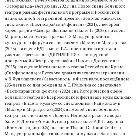
«Эсмеральда» (Астрахань, 2021); на Новой сцене Большого
театра в рамках фестивальной программы Российской
национальной театральной премии «Золотая маска»: со
спектаклем «Бахчисарайский фонтан» (2021), с вечером
хореографии «Самара Шостакович Балет I» (2022); на сцене
Мариинского театра в рамках IX Международного
культурного форума со спектаклем «Мастер и Маргарита»
(2023); на сцене БДТ имени Г.А. Товстоногова приняла
участие в фестивале «ДЯГИЛЕВ. P.S.» с концертной
программой «Вечер хореографии Никиты Долгушина»
(2023); на сценах Музыкального театра Республики Крым
(Симферополь) и Русского драматического театра имени
А.В. Луначарского (Севастополь) в Фестивале, посвящённом
225-летию со дня рождения А.С. Пушкина со спектаклем
«Бахчисарайский фонтан» (2024); на Исторической сцене
Большого театра во Всероссийском фестивале музыкальных
театров «Видеть музыку» со спектаклями «Раймонда» и
«Мастер и Маргарита» (2024), на Новой сцене Большого
театра – со спектаклем «Балеты Императорского двора»:
балет Р. Дриго «Роман Бутона розы», балет А.К. Глазунова
«Времена года» (2025); на сцене Thailand Cultural Centre в
Международном фестивале танца и музыки в Бангкоке со