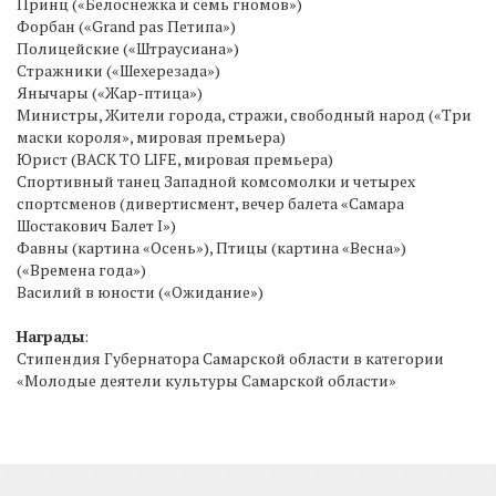
Принц («Белоснежка и семь гномов»)
Форбан («Grand pas Петипа»)
Полицейские («Штраусиана»)
Стражники («Шехерезада»)
Янычары («Жар-птица»)
Министры, Жители города, стражи, свободный народ («Три
маски короля», мировая премьера)
Юрист (BACK TO LIFE, мировая премьера)
Спортивный танец Западной комсомолки и четырех
спортсменов (дивертисмент, вечер балета «Самара
Шостакович Балет I»)
Фавны (картина «Осень»), Птицы (картина «Весна»)
(«Времена года»)
Василий в юности («Ожидание»)
Награды
:
Стипендия Губернатора Самарской области в категории
«Молодые деятели культуры Самарской области»