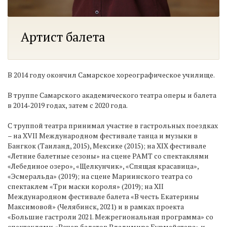
Артист балета
В 2014 году окончил Самарское хореографическое училище.
В труппе Самарского академического театра оперы и балета
в 2014-2019 годах, затем с 2020 года.
С труппой театра принимал участие в гастрольных поездках
– на XVII Международном фестивале танца и музыки в
Бангкок (Таиланд, 2015), Мексике (2015); на ХIХ фестивале
«Летние балетные сезоны» на сцене РАМТ со спектаклями
«Лебединое озеро», «Щелкунчик», «Спящая красавица»,
«Эсмеральда» (2019); на сцене Мариинского театра со
спектаклем «Три маски короля» (2019); на XII
Международном фестивале балета «В честь Екатерины
Максимовой» (Челябинск, 2021) и в рамках проекта
«Большие гастроли 2021. Межрегиональная программа» со
спектаклями «Вечер балетов Владимира Бурмейстера» и