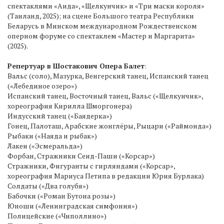
спектаклями «Аида», «Щелкунчик» и «Три маски короля»
(Таиланд, 2025); на сцене Большого театра Республики
Беларусь в Минском международном Рождественском
оперном форуме со спектаклем «Мастер и Маргарита»
(2025).
Репертуар в Шостакович Опера Балет
:
Вальс (соло), Мазурка, Венгерский танец, Испанский танец
(«Лебединое озеро»)
Испанский танец, Восточный танец, Вальс («Щелкунчик»,
хореография Кирилла Шморгонера)
Индусский танец («Баядерка»)
Гонец, Палоташ, Арабские жонглёры, Рыцари («Раймонда»)
Рыбаки («Наяда и рыбак»)
Лакеи («Эсмеральда»)
Форбан, Стражники Сеид-Паши («Корсар»)
Стражники, Фигуранты с гирляндами («Корсар»,
хореография Мариуса Петипа в редакции Юрия Бурлака)
Солдаты («Два голубя»)
Бабочки («Роман Бутона розы»)
Юноши («Ленинградская симфония»)
Полицейские («Чиполлино»)