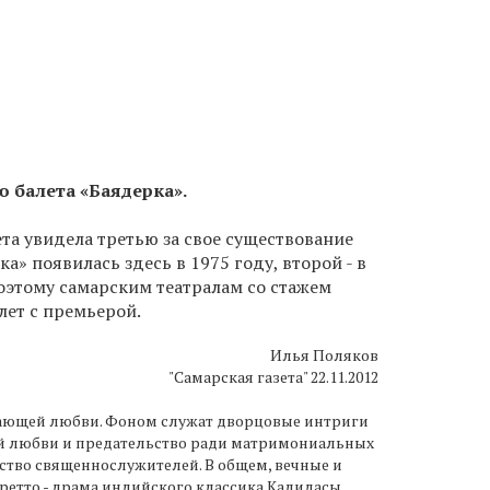
 балета «Баядерка».
ета увидела третью за свое существование
а» появилась здесь в 1975 году, второй - в
Поэтому самарским театралам со стажем
лет с премьерой.
Илья Поляков
"Самарская газета" 22.11.2012
щающей любви. Фоном служат дворцовые интриги
ой любви и предательство ради матримониальных
ство священнослужителей. В общем, вечные и
етто - драма индийского классика Калидасы