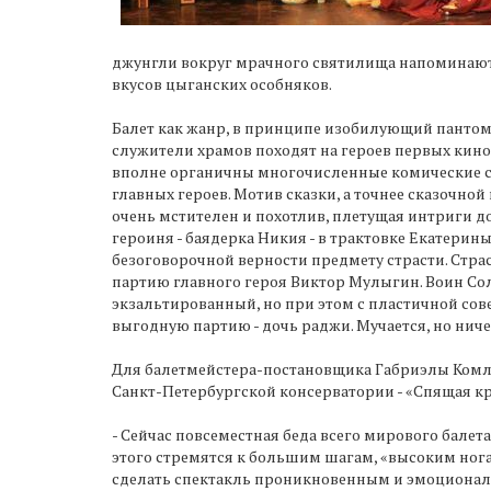
джунгли вокруг мрачного святилища напоминают 
вкусов цыганских особняков.
Балет как жанр, в принципе изобилующий пантоми
служители храмов походят на героев первых кин
вполне органичны многочисленные комические сц
главных героев. Мотив сказки, а точнее сказочн
очень мстителен и похотлив, плетущая интриги до
героиня - баядерка Никия - в трактовке Екатери
безоговорочной верности предмету страсти. Стр
партию главного героя Виктор Мулыгин. Воин Со
экзальтированный, но при этом с пластичной сове
выгодную партию - дочь раджи. Мучается, но ниче
Для балетмейстера-постановщика Габриэлы Комле
Санкт-Петербургской консерватории - «Спящая кр
- Сейчас повсеместная беда всего мирового балета
этого стремятся к большим шагам, «высоким ногам
сделать спектакль проникновенным и эмоциональ