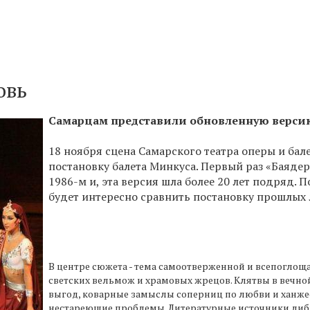
овь
Самарцам представили обновленную версию
18 ноября сцена Самарского театра оперы и бал
постановку балета Минкуса. Первый раз «Баядерк
1986-м и, эта версия шла более 20 лет подряд. 
будет интересно сравнить постановку прошлых 
В центре сюжета - тема самоотверженной и всепогло
светских вельмож и храмовых жрецов. Клятвы в вечн
выгод, коварные замыслы соперниц по любви и ханже
нестареющие проблемы. Литературные источники либр