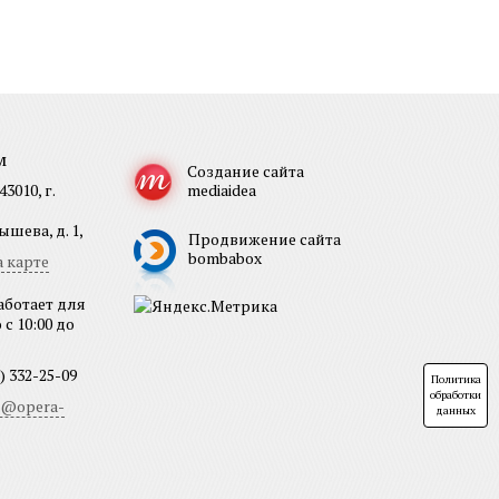
м
Создание сайта
3010, г.
mediaidea
шева, д. 1,
Продвижение сайта
bombabox
 карте
аботает для
с 10:00 до
) 332-25-09
Политика
обработки
b@opera-
данных