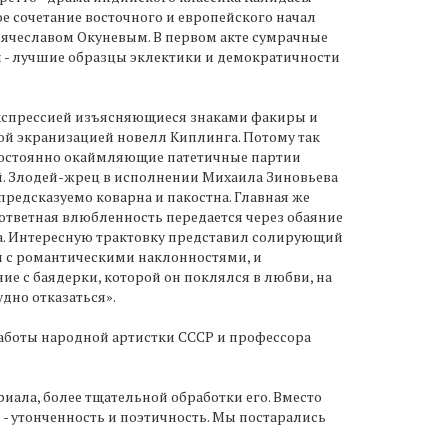
ое сочетание восточного и европейского начал
ячеславом Окуневым. В первом акте сумрачные
 - лучшие образцы эклектики и демократичности
 экспрессией изъясняющиеся знаками факиры и
ой экранизацией новелл Киплинга. Потому так
 постоянно окаймляющие патетичные партии
ей. Злодей-жрец в исполнении Михаила Зиновьева
предсказуемо коварна и пакостна. Главная же
зответная влюбленность передается через обаяние
да. Интересную трактовку представил солирующий
и с романтическими наклонностями, и
ие с баядерки, которой он поклялся в любви, на
удно отказаться».
работы народной артистки СССР и профессора
риала, более тщательной обработки его. Вместо
 - утонченность и поэтичность. Мы постарались