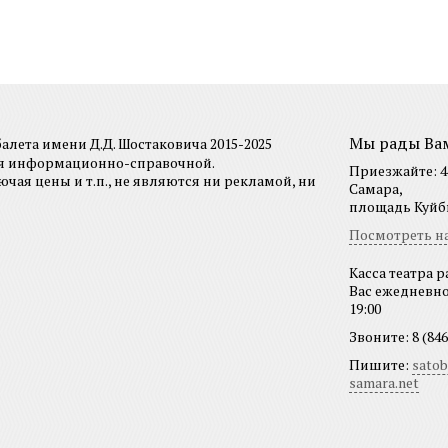
Мы рады Ва
лета имени Д.Д. Шостаковича 2015-2025
ся информационно-справочной.
Приезжайте: 44
я цены и т.п., не являются ни рекламой, ни
Самара,
площадь Куйбы
Посмотреть на
Касса театра р
Вас ежедневно 
19:00
Звоните: 8 (846
Пишите:
sato
samara.net