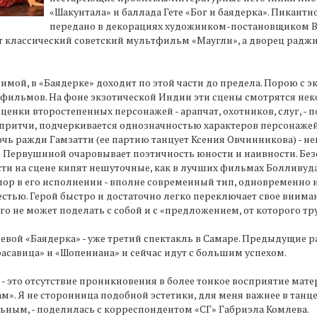
«Шакунтала» и баллада Гете «Бог и баядерка». Пикантн
передано в декорациях художником-постановщиком В
классический советский мультфильм «Маугли», а дворец раджи
мой, в «Баядерке» доходит по этой части до предела. Порою с
офильмов. На фоне экзотической Индии эти сцены смотрятся нек
енки второстепенных персонажей - арапчат, охотников, слуг, -
ой притчи, подчеркивается однозначностью характеров персонаж
чь ражди Гамзатти (ее партию танцует Ксения Овчинникова) - не
ны Первушиной очаровывает поэтичность юности и наивности. Бе
асти на сцене кипят нешуточные, как в лучших фильмах Болливу
лор в его исполнении - вполне современный тип, одновременно 
стью. Герой быстро и достаточно легко переключает свое вниман
го не может поделать с собой и с «предложением, от которого тр
вой «Баядерка» - уже третий спектакль в Самаре. Предыдущие 
асавица» и «Шопениана» и сейчас идут с большим успехом.
 - это отсутствие проникновения в более тонкое восприятие мате
». Я не сторонница подобной эстетики, для меня важнее в танце
ным, - поделилась с корреспондентом «СГ» Габриэла Комлева.