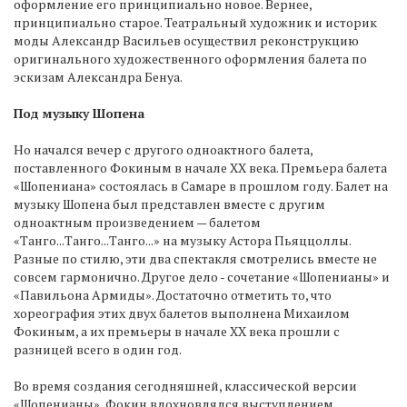
оформление его принципиально новое. Вернее,
принципиально старое. Театральный художник и историк
моды Александр Васильев осуществил реконструкцию
оригинального художественного оформления балета по
эскизам Александра Бенуа.
Под музыку Шопена
Но начался вечер с другого одноактного балета,
поставленного Фокиным в начале ХХ века. Премьера балета
«Шопениана» состоялась в Самаре в прошлом году. Балет на
музыку Шопена был представлен вместе с другим
одноактным произведением — балетом
«Танго...Танго...Танго...» на музыку Астора Пьяццоллы.
Разные по стилю, эти два спектакля смотрелись вместе не
совсем гармонично. Другое дело - сочетание «Шопенианы» и
«Павильона Армиды». Достаточно отметить то, что
хореография этих двух балетов выполнена Михаилом
Фокиным, а их премьеры в начале ХХ века прошли с
разницей всего в один год.
Во время создания сегодняшней, классической версии
«Шопенианы», Фокин вдохновлялся выступлением