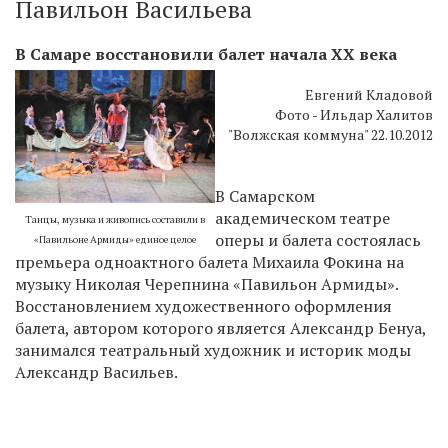
Павильон Васильева
В Самаре восстановили балет начала ХХ века
Евгений Кладовой
Фото - Ильдар Халитов
"Волжская коммуна" 22.10.2012
В Самарском
академическом театре
Танцы, музыка и живопись составили в
оперы и балета состоялась
«Павильоне Армиды» единое целое
премьера одноактного балета Михаила Фокина на
музыку Николая Черепнина «Павильон Армиды».
Восстановлением художественного оформления
балета, автором которого является Александр Бенуа,
занимался театральный художник и историк моды
Александр Васильев.