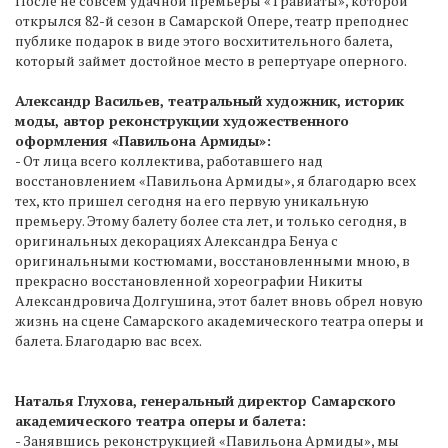
После не совсем удачной премьеры «Травиаты», которой
открылся 82-й сезон в Самарской Опере, театр преподнес
публике подарок в виде этого восхитительного балета,
который займет достойное место в репертуаре оперного.
Александр Васильев, театральный художник, историк
моды, автор реконструкции художественного
оформления «Павильона Армиды»:
- От лица всего коллектива, работавшего над
восстановлением «Павильона Армиды», я благодарю всех
тех, кто пришел сегодня на его первую уникальную
премьеру. Этому балету более ста лет, и только сегодня, в
оригинальных декорациях Александра Бенуа с
оригинальными костюмами, восстановленными мною, в
прекрасно восстановленной хореографии Никиты
Александровича Долгушина, этот балет вновь обрел новую
жизнь на сцене Самарского академического театра оперы и
балета. Благодарю вас всех.
Наталья Глухова, генеральный директор Самарского
академического театра оперы и балета:
- Занявшись реконструкцией «Павильона Армиды», мы