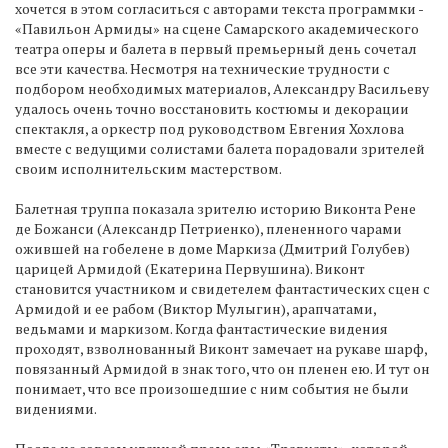
хочется в этом согласиться с авторами текста программки -
«Павильон Армиды» на сцене Самарского академического
театра оперы и балета в первый премьерный день сочетал
все эти качества. Несмотря на технические трудности с
подбором необходимых материалов, Александру Васильеву
удалось очень точно восстановить костюмы и декорации
спектакля, а оркестр под руководством Евгения Хохлова
вместе с ведущими солистами балета порадовали зрителей
своим исполнительским мастерством.
Балетная труппа показала зрителю историю Виконта Рене
де Божанси (Александр Петриенко), плененного чарами
ожившей на гобелене в доме Маркиза (Дмитрий Голубев)
царицей Армидой (Екатерина Первушина). Виконт
становится участником и свидетелем фантастических сцен с
Армидой и ее рабом (Виктор Мулыгин), арапчатами,
ведьмами и маркизом. Когда фантастические видения
проходят, взволнованный Виконт замечает на рукаве шарф,
повязанный Армидой в знак того, что он пленен ею. И тут он
понимает, что все произошедшие с ним события не были
видениями.