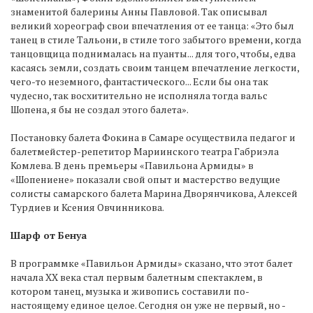
знаменитой балерины Анны Павловой. Так описывал
великий хореограф свои впечатления от ее танца: «Это был
танец в стиле Тальони, в стиле того забытого времени, когда
танцовщица поднималась на пуанты... для того, чтобы, едва
касаясь земли, создать своим танцем впечатление легкости,
чего-то неземного, фантастического... Если бы она так
чудесно, так восхитительно не исполняла тогда вальс
Шопена, я бы не создал этого балета».
Постановку балета Фокина в Самаре осуществила педагог и
балетмейстер-репетитор Мариинского театра Габриэла
Комлева. В день премьеры «Павильона Армиды» в
«Шопениене» показали свой опыт и мастерство ведущие
солисты самарского балета Марина Дворянчикова, Алексей
Турдиев и Ксения Овчинникова.
Шарф от Бенуа
В программке «Павильон Армиды» сказано, что этот балет
начала ХХ века стал первым балетным спектаклем, в
котором танец, музыка и живопись составили по-
настоящему единое целое. Сегодня он уже не первый, но -