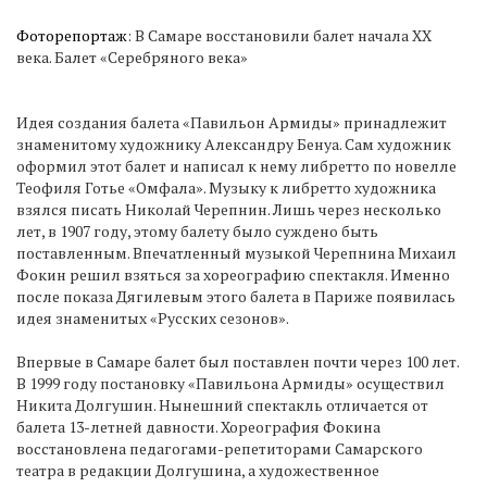
Фоторепортаж
: В Самаре восстановили балет начала ХХ
века. Балет «Серебряного века»
Идея создания балета «Павильон Армиды» принадлежит
знаменитому художнику Александру Бенуа. Сам художник
оформил этот балет и написал к нему либретто по новелле
Теофиля Готье «Омфала». Музыку к либретто художника
взялся писать Николай Черепнин. Лишь через несколько
лет, в 1907 году, этому балету было суждено быть
поставленным. Впечатленный музыкой Черепнина Михаил
Фокин решил взяться за хореографию спектакля. Именно
после показа Дягилевым этого балета в Париже появилась
идея знаменитых «Русских сезонов».
Впервые в Самаре балет был поставлен почти через 100 лет.
В 1999 году постановку «Павильона Армиды» осуществил
Никита Долгушин. Нынешний спектакль отличается от
балета 13-летней давности. Хореография Фокина
восстановлена педагогами-репетиторами Самарского
театра в редакции Долгушина, а художественное