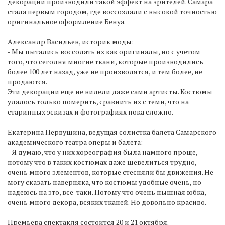
декорации производили такой эффект на зрителей. Самара
стала первым городом, где воссоздали с высокой точностью
оригинальное оформление Бенуа.
Александр Васильев, историк моды:
- Мы пытались воссодать их как оригиналы, но с учетом
того, что сегодня многие ткани, которые производились
более 100 лет назад, уже не производятся, и тем более, не
продаются.
Эти декорации еще не видели даже сами артисты. Костюмы
удалось только померить, сравнить их с теми, что на
старинных эскизах и фотографиях пока сложно.
Екатерина Первушина, ведущая солистка балета Самарского
академического театра оперы и балета:
- Я думаю, что у них хореография была намного проще,
потому что в таких костюмах даже шевелиться трудно,
очень много элементов, которые стесняли бы движения. Не
могу сказать наверняка, что костюмы удобные очень, но
надеюсь на это, все-таки. Потому что очень пышная юбка,
очень много декора, всяких тканей. Но довольно красиво.
Премьера спектакля состоится 20 и 21 октября.