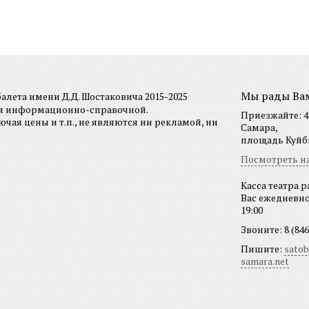
Мы рады Ва
лета имени Д.Д. Шостаковича 2015-2025
ся информационно-справочной.
Приезжайте: 44
я цены и т.п., не являются ни рекламой, ни
Самара,
площадь Куйбы
Посмотреть на
Касса театра р
Вас ежедневно 
19:00
Звоните: 8 (846
Пишите:
sato
samara.net