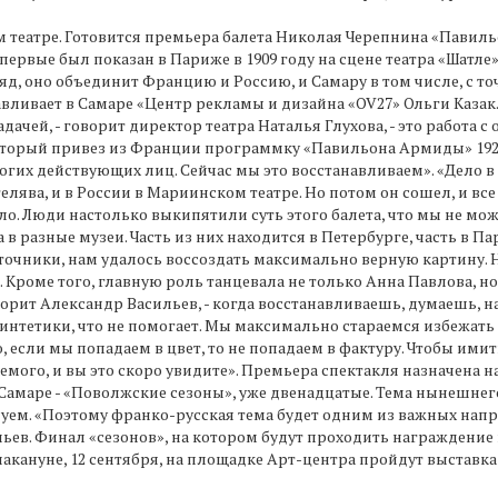
м театре. Готовится премьера балета Николая Черепнина «Пави
ервые был показан в Париже в 1909 году на сцене театра «Шатле» 
д, оно объединит Францию и Россию, и Самару в том числе, с точ
вливает в Самаре «Центр рекламы и дизайна «OV27» Ольги Каза
адачей, - говорит директор театра Наталья Глухова, - это работ
оторый привез из Франции программку «Павильона Армиды» 1920 
гих действующих лиц. Сейчас мы это восстанавливаем». «Дело в т
гелява, и в России в Мариинском театре. Но потом он сошел, и в
о. Люди настолько выкипятили суть этого балета, что мы не може
разные музеи. Часть из них находится в Петербурге, часть в Па
сточники, нам удалось воссоздать максимально верную картину. Н
 Кроме того, главную роль танцевала не только Анна Павлова, н
оворит Александр Васильев, - когда восстанавливаешь, думаешь, н
нтетики, что не помогает. Мы максимально стараемся избежать б
ю, если мы попадаем в цвет, то не попадаем в фактуру. Чтобы им
ого, и вы это скоро увидите». Премьера спектакля назначена на
амаре - «Поволжские сезоны», уже двенадцатые. Тема нынешнег
днуем. «Поэтому франко-русская тема будет одним из важных нап
ьев. Финал «сезонов», на котором будут проходить награждение
А накануне, 12 сентября, на площадке Арт-центра пройдут выставк