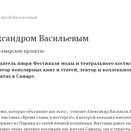
ндром Васильевым
ксандром Васильевым
самарских проектах
датель жюри Фестиваля моды и театрального костю
автор популярных книг и статей, лектор и коллекц
ктах в Самаре.
и, которые объединят нас всех», - считает Александр Васильев.
 выставка «Время славы и восторга!», в которой показана наполе
ривез из Парижа из своей личной коллекции. Выставка ранее эк
ставку очень активно посещали как жители Самары, так и турист