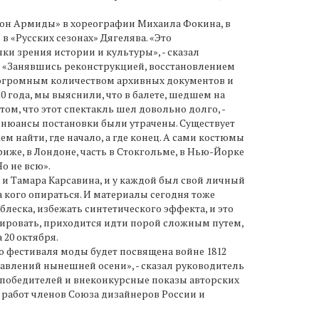
льон Армиды» в хореографии Михаила Фокина, в
в «Русских сезонах» Дягелява. «Это
ки зрения истории и культуры», - сказал
к. «Занявшись реконструкцией, восстановлением
а с огромным количеством архивных документов и
года, мы выяснили, что в балете, шедшем на
ом, что этот спектакль шел довольно долго, -
се нюансы постановки были утрачены. Существует
м найти, где начало, а где конец. А сами костюмы
риже, в Лондоне, часть в Стокгольме, в Нью-Йорке
о не всю».
о и Тамара Карсавина, и у каждой был свой личный
а кого опираться. И материалы сегодня тоже
леска, избежать синтетического эффекта, и это
итировать, приходится идти порой сложным путем,
 20 октября.
о фестиваля моды будет посвящена войне 1812
равлений нынешней осени», - сказал руководитель
 победителей и внеконкурсные показы авторских
а работ членов Союза дизайнеров России и