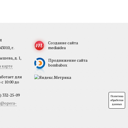
м
Создание сайта
3010, г.
mediaidea
шева, д. 1,
Продвижение сайта
bombabox
 карте
аботает для
с 10:00 до
) 332-25-09
Политика
обработки
b@opera-
данных