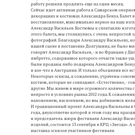
работу решили продлить еще на один месяц.
Сейчас идет активная работа в Самарском оперно
декорациях и костюмах Александра Бенуа. Балет вп
восстановление, максимально верное на наш взгля
Александр Васильев. Костюмы к спектаклю изгота
этого балета, мы столкнулись с очень непростой з
фотографий. Благодаря Александру Васильеву, к
нашей сцене в постановке Долгушина, не было мно
говорит Александр Васильев, - и во Франции у Дя
либретто, содержимое которого отчасти также ушл
были проданы либо подарены Александром Бенуа в 
и кое-что в Австралии. И только объединив все и
Некоторые эскизы, к сожалению, утрачены совсем.
костюм, которые не совпадают. «Естественно, - г
другие. Мы живем в мире огромного количества си
непросто в условиях рынка 2012 года. К сожалени
наложением, наслоением, но мы добиваемся желаем
И традиционный проект Александра Васильева в С
года, двухсотлетие которой в этом году мы праз
и председатель жюри фестиваля Александр Васил
изделий, состоится 13 сентября в КРЦ «Звезда». 
выставка эскизов участников фестиваля.