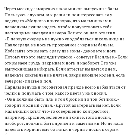
Через месяц у самарских школьников выпускные балы.
Пользуясь случаем, мы решили поинтересоваться у
ведущего «Модного приговора», что мальчишкам и
девчонкам лучше надеть, чтобы почувствовать себя
настоящими звездами вечера. Вот что он нам ответил.
- В первую очередь не нужно уподобляться школьнице из
Павлограда, не носить прозрачное с черным бельем.
Избегайте открывать сразу две зоны - декольте и ноги.
Потому что это выглядит ужасно, - советует Васильев. - Если
открываем грудь, закрываем ноги и наоборот. Это уже
выпускницам выбирать. Если аттестат выдается днем,
наденьте коктейльные платья, закрывающие колени, если
вечером - платье в пол.
Парням ведущий посоветовал прежде всего избавиться от
челки и подумать о том, какого цвета у них носки.
- Они должны быть или в тон брюк или в тон ботинок, -
говорит модный судья. - Другой альтернативы нет. Если
мальчишки хотят что-то совершенно контрастное,
например, красное, зеленое или синее, тогда носки,
наоборот, должны быть яркими и заметными. Но не надо
надевать коричневые ботинки и черные носки к серым