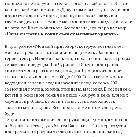
голове она не получит аттестат, тогда пускай делает. Это же
юношеский максимализм. Девушкам кажется, что если они
приклеят длинные ногти, наденут высокие каблуки и
глубокое декольте, бедные мальчики тут же упадут и больше
не встанут. Критиковать это бесполезно, это старо как мир.
«Наша массовка к концу съемок начинает храпеть»
В программе «Модный приговор», которую возглавляет
Александр Васильев, небольшие перемены. Защищает
героев теперь Надежда Бабкина, а пока певица на гастролях,
ее замещает ведущая Яна Чурикова. Обычно программа
снимается два раза в месяц по 4 дня. Продолжительность
съемок каждый день - с 11.00 до 01.00. Естественно, кроме
ведущих и героев в студии находится еще человек 200 -
съемочная группа, охрана, стилисты, массовка. В последней,
кстати, в основном пожилые люди - 500 руб. в день для них
хорошая прибавка к пенсии, плюс есть возможность
засветиться на экране. Весь подъезд же потом смотреть
будет!
- Ходят одни и те же жители окружающих домов, им ночью
добираться легче, - улыбается Васильев. - Они переходят из
программы в программу: заканчиваются наши съемки,