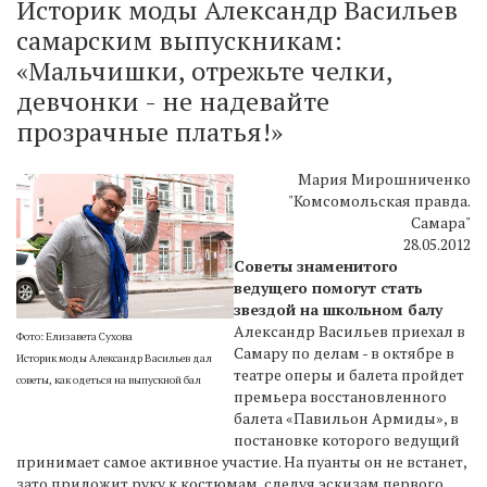
Историк моды Александр Васильев
самарским выпускникам:
«Мальчишки, отрежьте челки,
девчонки - не надевайте
прозрачные платья!»
Мария Мирошниченко
"Комсомольская правда.
Самара"
28.05.2012
Советы знаменитого
ведущего помогут стать
звездой на школьном балу
Александр Васильев приехал в
Фото: Елизавета Сухова
Самару по делам - в октябре в
Историк моды Александр Васильев дал
театре оперы и балета пройдет
советы, как одеться на выпускной бал
премьера восстановленного
балета «Павильон Армиды», в
постановке которого ведущий
принимает самое активное участие. На пуанты он не встанет,
зато приложит руку к костюмам, следуя эскизам первого