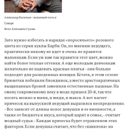
Александр Васильев - желанный гость в
Самаре
Фото: Елизавета Сухова
Зато нужно избегать в нарядах «поросячьего» розового
цвета из серии куклы Барби. Он, по мнению ведущего,
практически никому не идет и очень не нравится
мальчикам. Если уж вам так нравится этот цвет, можно
найти более теплые оттенки. А еще молодым девчонкам
желательно не надевать красные платья - они больше
подходят для разведенных женщин. Кстати, в этом сезоне
брюнетки победили блондинок, а место аристократичных
выщипанных бровей заменили естественные пышные. На
смену современному веку в моде пришел 20-й, так что
носить можно и мини, и миди, и макси. А вот насчет
причесок на выпускной ведущий выразился неопределенно.
- Все зависит от длины волос девушки и ее внешности, а
также от бюджета и вкуса, который царит в семье, - считает
модный судья. - Каждая прическа будет отражением этих
факторов. Если девушка считает, что без «вавилона» на