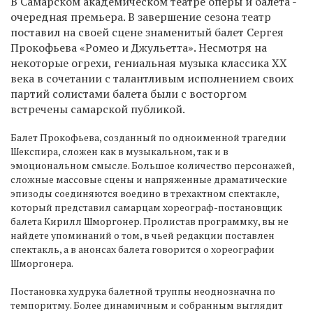
В Самарском академическом театре оперы и балета -
очередная премьера. В завершение сезона театр
поставил на своей сцене знаменитый балет Сергея
Прокофьева «Ромео и Джульетта». Несмотря на
некоторые огрехи, гениальная музыка классика ХХ
века в сочетании с талантливым исполнением своих
партий солистами балета были с восторгом
встречены самарской публикой.
Балет Прокофьева, созданный по одноименной трагедии
Шекспира, сложен как в музыкальном, так и в
эмоциональном смысле. Большое количество персонажей,
сложные массовые сцены и напряженные драматические
эпизоды соединяются воедино в трехактном спектакле,
который представил самарцам хореограф-постановщик
балета Кирилл Шморгонер. Пролистав программку, вы не
найдете упоминаний о том, в чьей редакции поставлен
спектакль, а в анонсах балета говорится о хореографии
Шморгонера.
Постановка худрука балетной труппы неоднозначна по
темпоритму. Более динамичным и собранным выглядит