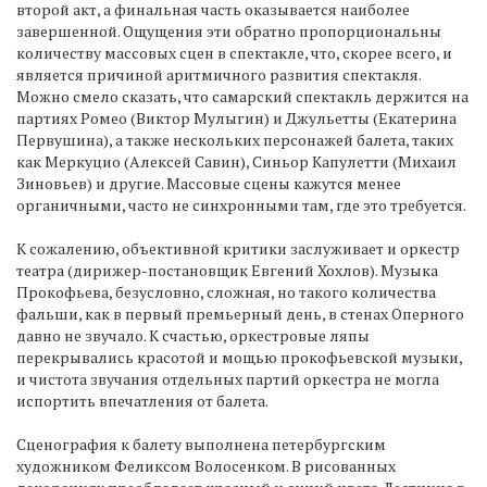
второй акт, а финальная часть оказывается наиболее
завершенной. Ощущения эти обратно пропорциональны
количеству массовых сцен в спектакле, что, скорее всего, и
является причиной аритмичного развития спектакля.
Можно смело сказать, что самарский спектакль держится на
партиях Ромео (Виктор Мулыгин) и Джульетты (Екатерина
Первушина), а также нескольких персонажей балета, таких
как Меркуцио (Алексей Савин), Синьор Капулетти (Михаил
Зиновьев) и другие. Массовые сцены кажутся менее
органичными, часто не синхронными там, где это требуется.
К сожалению, объективной критики заслуживает и оркестр
театра (дирижер-постановщик Евгений Хохлов). Музыка
Прокофьева, безусловно, сложная, но такого количества
фальши, как в первый премьерный день, в стенах Оперного
давно не звучало. К счастью, оркестровые ляпы
перекрывались красотой и мощью прокофьевской музыки,
и чистота звучания отдельных партий оркестра не могла
испортить впечатления от балета.
Сценография к балету выполнена петербургским
художником Феликсом Волосенком. В рисованных