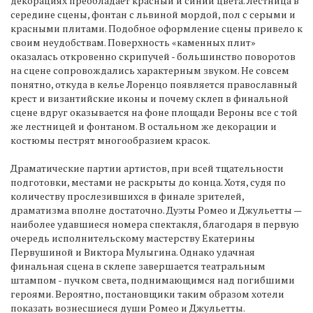
декорациях преобладает красный и синий цвета. Лестница в
середине сцены, фонтан с львиной мордой, пол с серыми и
красными плитами. Подобное оформление сцены привело к
своим неудобствам. Поверхность «каменных плит»
оказалась откровенно скрипучей - большинство поворотов
на сцене сопровождались характерным звуком. Не совсем
понятно, откуда в келье Лоренцо появляется православный
крест и византийские иконы и почему склеп в финальной
сцене вдруг оказывается на фоне площади Вероны все с той
же лестницей и фонтаном. В остальном же декорации и
костюмы пестрят многообразием красок.
Драматические партии артистов, при всей тщательности
подготовки, местами не раскрыты до конца. Хотя, судя по
количеству прослезившихся в финале зрителей,
драматизма вполне достаточно. Дуэты Ромео и Джульетты —
наиболее удавшиеся номера спектакля, благодаря в первую
очередь исполнительскому мастерству Екатерины
Первушиной и Виктора Мулыгина. Однако удачная
финальная сцена в склепе завершается театральным
штампом - пучком света, поднимающимся над погибшими
героями. Вероятно, постановщики таким образом хотели
показать вознесшиеся души Ромео и Джульетты.