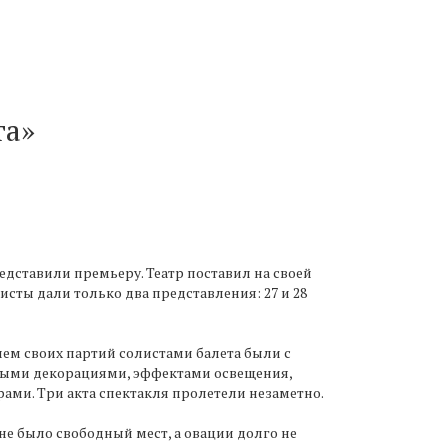
та»
едставили премьеру. Театр поставил на своей
сты дали только два представления: 27 и 28
ием своих партий солистами балета были с
ными декорациями, эффектами освещения,
ми. Три акта спектакля пролетели незаметно.
е было свободный мест, а овации долго не