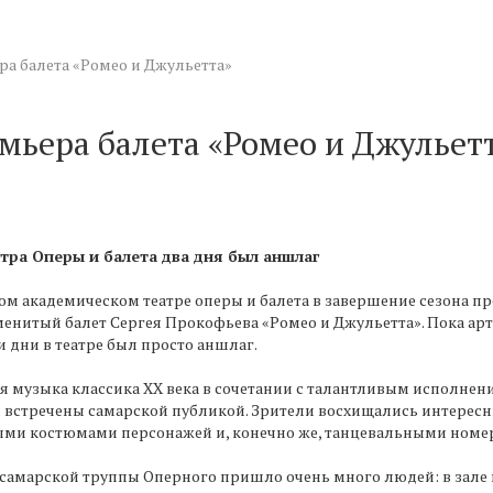
ра балета «Ромео и Джульетта»
емьера балета «Ромео и Джульет
атра Оперы и балета два дня был аншлаг
ом академическом театре оперы и балета в завершение сезона пр
менитый балет Сергея Прокофьева «Ромео и Джульетта». Пока арти
и дни в театре был просто аншлаг.
я музыка классика ХХ века в сочетании с талантливым исполнен
 встречены самарской публикой. Зрители восхищались интерес
ми костюмами персонажей и, конечно же, танцевальными номера
самарской труппы Оперного пришло очень много людей: в зале н