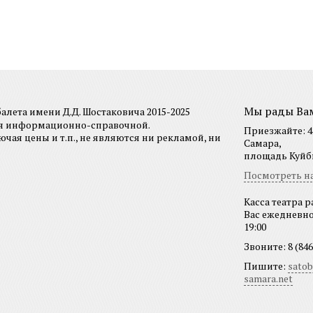
Мы рады Ва
лета имени Д.Д. Шостаковича 2015-2025
ся информационно-справочной.
Приезжайте: 44
я цены и т.п., не являются ни рекламой, ни
Самара,
площадь Куйбы
Посмотреть на
Касса театра р
Вас ежедневно 
19:00
Звоните: 8 (846
Пишите:
sato
samara.net