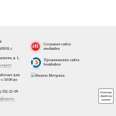
м
Создание сайта
3010, г.
mediaidea
шева, д. 1,
Продвижение сайта
bombabox
 карте
аботает для
с 10:00 до
) 332-25-09
Политика
обработки
b@opera-
данных