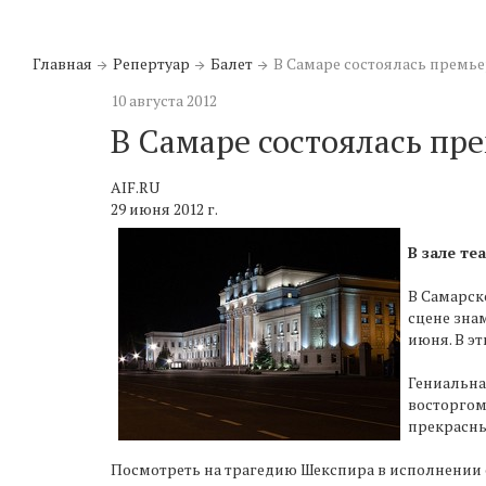
Главная
Репертуар
Балет
В Самаре состоялась премье
10 августа 2012
В Самаре состоялась пр
AIF.RU
29 июня 2012 г.
В зале те
В Самарск
сцене зна
июня. В эт
Гениальна
восторгом
прекрасны
Посмотреть на трагедию Шекспира в исполнении 