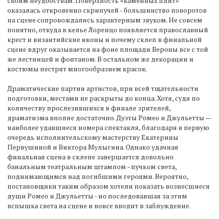
своим неудобствам. Поверхность «каменных плит»
оказалась откровенно скрипучей - большинство поворотов
на сцене сопровождались характерным звуком. Не совсем
понятно, откуда в келье Лоренцо появляется православный
крест и византийские иконы и почему склеп в финальной
сцене вдруг оказывается на фоне площади Вероны все с той
же лестницей и фонтаном. В остальном же декорации и
костюмы пестрят многообразием красок.
Драматические партии артистов, при всей тщательности
подготовки, местами не раскрыты до конца. Хотя, судя по
количеству прослезившихся в финале зрителей,
драматизма вполне достаточно. Дуэты Ромео и Джульетты —
наиболее удавшиеся номера спектакля, благодаря в первую
очередь исполнительскому мастерству Екатерины
Первушиной и Виктора Мулыгина. Однако удачная
финальная сцена в склепе завершается довольно
банальным театральным штампом - пучком света,
поднимающимся над погибшими героями. Вероятно,
постановщики таким образом хотели показать вознесшиеся
души Ромео и Джульетты - но последовавшая за этим
вспышка света на сцене и вовсе вводит в заблуждение.