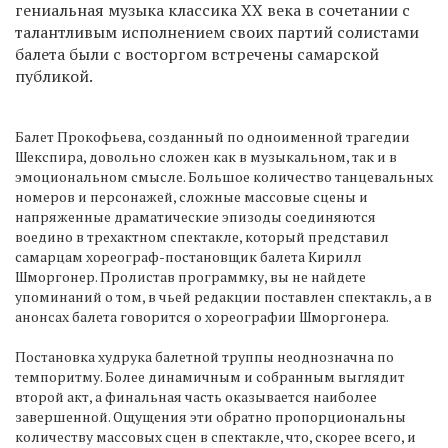
гениальная музыка классика ХХ века в сочетании с
талантливым исполнением своих партий солистами
балета были с восторгом встречены самарской
публикой.
Балет Прокофьева, созданный по одноименной трагедии
Шекспира, довольно сложен как в музыкальном, так и в
эмоциональном смысле. Большое количество танцевальных
номеров и персонажей, сложные массовые сцены и
напряженные драматические эпизоды соединяются
воедино в трехактном спектакле, который представил
самарцам хореограф-постановщик балета Кирилл
Шморгонер. Пролистав программку, вы не найдете
упоминаний о том, в чьей редакции поставлен спектакль, а в
анонсах балета говорится о хореографии Шморгонера.
Постановка худрука балетной труппы неоднозначна по
темпоритму. Более динамичным и собранным выглядит
второй акт, а финальная часть оказывается наиболее
завершенной. Ощущения эти обратно пропорциональны
количеству массовых сцен в спектакле, что, скорее всего, и