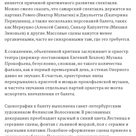
является причиной аритмичного развития спектакля.
Можно смело сказать, что самарский спектакль держится на
партиях Ромео (Виктор Мулыгин) и Джульетты (Екатерина
Первушина), а также нескольких персонажей балета, таких
как Меркуцио (Алексей Савин), Синьор Капулетти (Михаил
Зиновьев) и другие. Массовые сцены кажутся менее
органичными, часто не синхронными там, где это требуется.
К сожалению, объективной критики заслуживает и оркестр
театра (дирижер-постановщик Евгений Хохлов). Музыка
Прокофьева, безусловно, сложная, но такого количества
фальша, как в первый премьерный день, в стенах Оперного
давно не звучало. К счастью, оркестровые ляпы
перекрывались красотой и мощью прокофьевской музыки,
и чистота звучания отдельных партий оркестра не могла
испортить впечатления от балета.
Сценография к балету выполнена санкт-петербургским
художником Феликсом Волосенком. В рисованных
декорациях преобладает красный и синий цвета. Лестница в
середине сцены, фонтан с львиной мордой, пол с серыми и
красными плитами. Подобное оформление сцены привело к