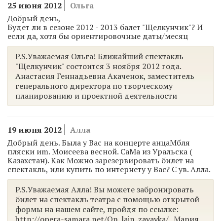
25 июня 2012
Ольга
Добрый день,
Будет ли в сезоне 2012 - 2013 балет "Щелкунчик"? И
если да, хотя бы ориентировочные даты/месяц
P.S.Уважаемая Ольга! Ближайший спектакль
"Щелкунчик" состоится 3 ноября 2012 года.
Анастасия Геннадьевна Акаченок, заместитель
генерального директора по творческому
планированию и проектной деятельности
19 июня 2012
Алла
Добрый день. Была у Вас на концерте анцаMбля
пляски иm. Mоисеева весной. СаMа из Уральска (
Казахстан). Как Mожно зарезервировать билет на
спектакль, или купить по интернету у Вас? С ув. Алла.
P.S.Уважаемая Алла! Вы можете забронировать
билет на спектакль театра с помощью открытой
формы на нашем сайте, пройдя по ссылке:
http://opera-samara.net/On_lajn_zayavka/ . Мария,