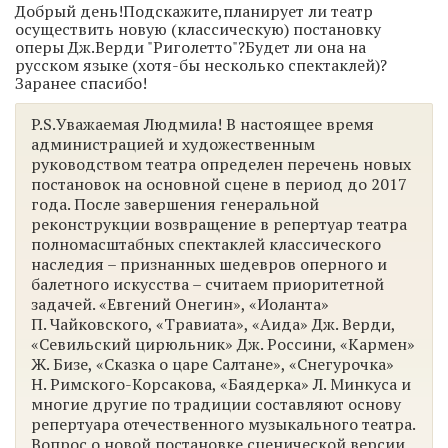
Добрый день!Подскажите,планирует ли театр
осуществить новую (классическую) постановку
оперы Дж.Верди "Риголетто"?Будет ли она на
русском языке (хотя-бы несколько спектаклей)?
Заранее спасибо!
P.S.Уважаемая Людмила! В настоящее время
администрацией и художественным
руководством театра определен перечень новых
постановок на основной сцене в период до 2017
года. После завершения генеральной
реконструкции возвращение в репертуар театра
полномасштабных спектаклей классического
наследия – признанных шедевров оперного и
балетного искусства – считаем приоритетной
задачей. «Евгений Онегин», «Иоланта»
П. Чайковского, «Травиата», «Аида» Дж. Верди,
«Севильский цирюльник» Дж. Россини, «Кармен»
Ж. Бизе, «Сказка о царе Салтане», «Снегурочка»
Н. Римского-Корсакова, «Баядерка» Л. Минкуса и
многие другие по традиции составляют основу
репертуара отечественного музыкального театра.
Вопрос о новой постановке сценической версии