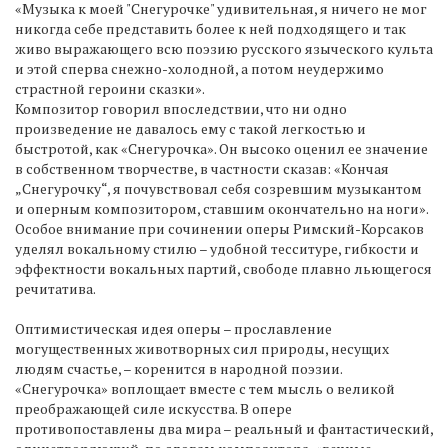
«Музыка к моей "Снегурочке" удивительная, я ничего не мог
никогда себе представить более к ней подходящего и так
живо выражающего всю поэзию русского языческого культа
и этой сперва снежно-холодной, а потом неудержимо
страстной героини сказки».
Композитор говорил впоследствии, что ни одно
произведение не давалось ему с такой легкостью и
быстротой, как «Снегурочка». Он высоко оценил ее значение
в собственном творчестве, в частности сказав: «Кончая
„Снегурочку“, я почувствовал себя созревшим музыкантом
и оперным композитором, ставшим окончательно на ноги».
Особое внимание при сочинении оперы Римский-Корсаков
уделял вокальному стилю – удобной тесситуре, гибкости и
эффектности вокальных партий, свободе плавно льющегося
речитатива.
Оптимистическая идея оперы – прославление
могущественных животворных сил природы, несущих
людям счастье, – коренится в народной поэзии.
«Снегурочка» воплощает вместе с тем мысль о великой
преображающей силе искусства. В опере
противопоставлены два мира – реальный и фантастический,