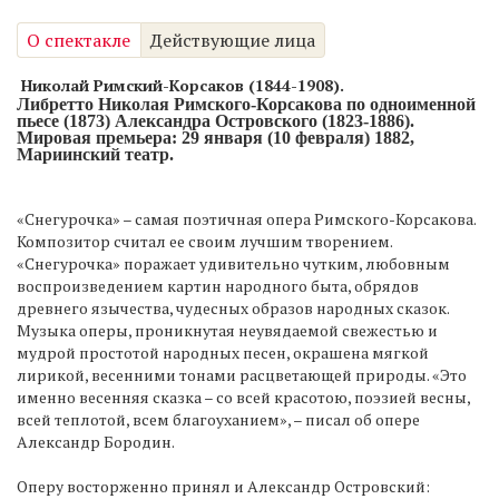
О спектакле
Действующие лица
Николай Римский-Корсаков (1844-1908).
Либретто Николая Римского-Корсакова по одноименной
пьесе (1873) Александра Островского (1823-1886).
Мировая премьера: 29 января (10 февраля) 1882,
Мариинский театр.
«Снегурочка» – самая поэтичная опера Римского-Корсакова.
Композитор считал ее своим лучшим творением.
«Снегурочка» поражает удивительно чутким, любовным
воспроизведением картин народного быта, обрядов
древнего язычества, чудесных образов народных сказок.
Музыка оперы, проникнутая неувядаемой свежестью и
мудрой простотой народных песен, окрашена мягкой
лирикой, весенними тонами расцветающей природы. «Это
именно весенняя сказка – со всей красотою, поэзией весны,
всей теплотой, всем благоуханием», – писал об опере
Александр Бородин.
Оперу восторженно принял и Александр Островский: