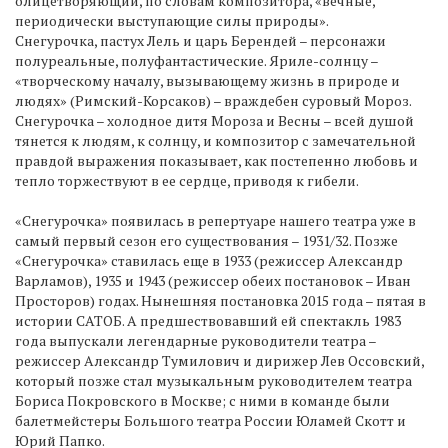
олицетворяющий, по словам композитора, «вечные,
периодически выступающие силы природы».
Снегурочка, пастух Лель и царь Берендей – персонажи
полуреальные, полуфантастические. Яриле-солнцу –
«творческому началу, вызывающему жизнь в природе и
людях» (Римский-Корсаков) – враждебен суровый Мороз.
Снегурочка – холодное дитя Мороза и Весны – всей душой
тянется к людям, к солнцу, и композитор с замечательной
правдой выражения показывает, как постепенно любовь и
тепло торжествуют в ее сердце, приводя к гибели.
«Снегурочка» появилась в репертуаре нашего театра уже в
самый первый сезон его существования – 1931/32. Позже
«Снегурочка» ставилась еще в 1933 (режиссер Александр
Варламов), 1935 и 1943 (режиссер обеих постановок – Иван
Просторов) годах. Нынешняя постановка 2015 года – пятая в
истории САТОБ. А предшествовавший ей спектакль 1983
года выпускали легендарные руководители театра –
режиссер Александр Тумилович и дирижер Лев Оссовский,
который позже стал музыкальным руководителем театра
Бориса Покровского в Москве; с ними в команде были
балетмейстеры Большого театра России Юламей Скотт и
Юрий Папко.