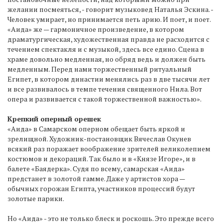
желании посмеяться, - говорит музыковед Наталья Эскина. -
Человек умирает, но принимается петь арию. И поет, и поет.
«Аида» же — гармоничное произведение, в котором
драматургическая, художественная правда не расходится с
течением спектакля и с музыкой, здесь все едино. Сцена в
храме довольно медленная, но обряд ведь и должен быть
медленным. Перед нами торжественный ритуальный
Египет, в котором династии менялись раз в две тысячи лет
и все развивалось в темпе течения священного Нила. Вот
опера и развивается с такой торжественной важностью».
Крепкий оперный орешек
«Аида» в Самарском оперном обещает быть яркой и
зрелищной. Художник-постановщик Вячеслав Окунев
всякий раз поражает воображение зрителей великолепием
костюмов и декораций. Так было и в «Князе Игоре», и в
балете «Баядерка». Судя по всему, самарская «Аида»
предстанет в золотой гамме. Даже у артистов хора —
обычных горожан Египта, участников процессий будут
золотые парики.
Но «Аида» - это не только блеск и роскошь. Это прежде всего