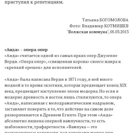
приступил к репетициям.
Татьяна БОГОМОЛОВА
Фото: Владимир КОТМИШЕВ
"
Волжская коммуна
", 05.03.2013
«Аида» - опера опер
«Аида» считается одной из самых ярких опер Джузеппе
Верди. «Опера опер», «священная корова» своего жанра и
«крепкий орешек» для исполнителей.
«Аида» была написана Верди в 1871 году, в ней много
модной в то время экзотики, которая предвещает конец XIX
века, предвещает наступление эпохи модерна. Но если в
модерне древность и восток лишь стилизуются, то опера
«Аида», написанная с мелодраматическим надрывом,
заставляет поверить в то, что действие на самом деле
разворачивается в Древнем Египте. При этом «Аида»
абсолютно лишена оперной вампучности, то есть
шаблонности, трафаретности. «Вампука — это
постановочные нелепости, над которыми можно при