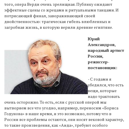
того, опера Верди очень зрелищная. Публику ожидают
эффектные сцены со жрецами и ритуальными танцами. И
потрясающий финал, завораживающий своей
двойственностью: трагическая гибель влюбленных и
загробная жизнь, в которую верили древние египтяне.
Юрий
Александров,
народный артист
России,
режиссер-
постановщик:
- С годами я
убедился, что есть
вещи, которые
надо трактовать
очень осторожно. То есть, если с русской оперой мы
вытворяем все что угодно, например, переносим «Бориса
Годунова» в наше время, и это возможно, потому что в
России все проблемы остаются, они носят вековой характер,
то такие произведения, как «Аида», требуют особого