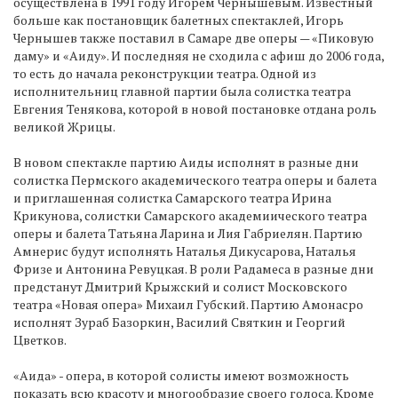
осуществлена в 1991 году Игорем Чернышевым. Известный
больше как постановщик балетных спектаклей, Игорь
Чернышев также поставил в Самаре две оперы — «Пиковую
даму» и «Аиду». И последняя не сходила с афиш до 2006 года,
то есть до начала реконструкции театра. Одной из
исполнительниц главной партии была солистка театра
Евгения Тенякова, которой в новой постановке отдана роль
великой Жрицы.
В новом спектакле партию Аиды исполнят в разные дни
солистка Пермского академического театра оперы и балета
и приглашенная солистка Самарского театра Ирина
Крикунова, солистки Самарского академиического театра
оперы и балета Татьяна Ларина и Лия Габриелян. Партию
Амнерис будут исполнять Наталья Дикусарова, Наталья
Фризе и Антонина Ревуцкая. В роли Радамеса в разные дни
предстанут Дмитрий Крыжский и солист Московского
театра «Новая опера» Михаил Губский. Партию Амонасро
исполнят Зураб Базоркин, Василий Святкин и Георгий
Цветков.
«Аида» - опера, в которой солисты имеют возможность
показать всю красоту и многообразие своего голоса. Кроме