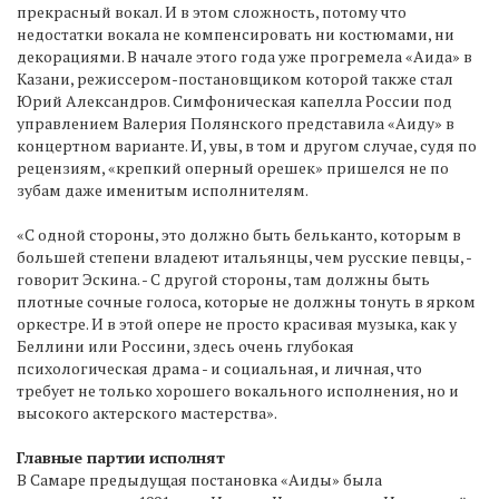
прекрасный вокал. И в этом сложность, потому что
недостатки вокала не компенсировать ни костюмами, ни
декорациями. В начале этого года уже прогремела «Аида» в
Казани, режиссером-постановщиком которой также стал
Юрий Александров. Симфоническая капелла России под
управлением Валерия Полянского представила «Аиду» в
концертном варианте. И, увы, в том и другом случае, судя по
рецензиям, «крепкий оперный орешек» пришелся не по
зубам даже именитым исполнителям.
«С одной стороны, это должно быть бельканто, которым в
большей степени владеют итальянцы, чем русские певцы, -
говорит Эскина. - С другой стороны, там должны быть
плотные сочные голоса, которые не должны тонуть в ярком
оркестре. И в этой опере не просто красивая музыка, как у
Беллини или Россини, здесь очень глубокая
психологическая драма - и социальная, и личная, что
требует не только хорошего вокального исполнения, но и
высокого актерского мастерства».
Главные партии исполнят
В Самаре предыдущая постановка «Аиды» была