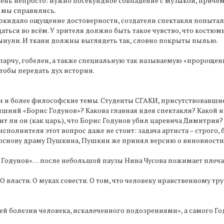
ень непросто: нужно посекундное совпадение с музыкой, причём
м мы справились.
покидало ощущение достоверности, создатели спектакля попыта
ться во всём. У зрителя должно быть такое чувство, что костюм
 вынули. И ткани должны выглядеть так, словно покрыты пылью.
рчу, гобелен, а также специальную так называемую «пророщенную
чтобы передать дух истории.
 и более философские темы. Студенты СГАКИ, присутствовавшие 
яшний «Борис Годунов»? Какова главная идея спектакля? Какой 
ит ли он (как царь), что Борис Годунов убил царевича Димитрия?
 исполнителя этот вопрос даже не стоит: задача артиста – строго,
за основу драму Пушкина, Пушкин же принял версию о виновности
ис Годунов»… после небольшой паузы Нина Чусова пожимает плеч
О власти. О муках совести. О том, что человеку нравственному тр
й болезни человека, искалеченного подозрениями», а самого Г