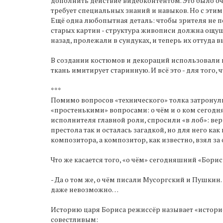
дополнить действие видеоконтентом. Это было оч
требует специальных знаний и навыков. Но с эти
Ещё одна любопытная деталь: чтобы зрителя не 
старых картин - структура живописи должна ощуща
назад, пролежали в сундуках, и теперь их оттуда
В создании костюмов и декораций использовали па
ткань имитирует старинную. И всё это - для того, 
***
Помимо вопросов «технического» толка затронули
«простенькими» вопросами: о чём и о ком сегодн
исполнителя главной роли, спросили «в лоб»: вер
престола так и осталась загадкой, но для него как
композитора, а композитор, как известно, взял 
Что же касается того, «о чём» сегодняшний «Бор
- Да о том же, о чём писали Мусоргский и Пушкин. 
даже невозможно…
Историю царя Бориса режиссёр называет «историе
совестливым: