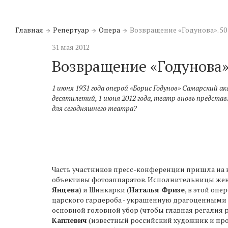
Главная
Репертуар
Опера
Возвращение «Годунова». 50
31 мая 2012
Возвращение «Годунова».
1
июня 1931 года оперой «Борис Годунов» Самарский ак
десятилетий, 1 июня 2012 года, театр вновь предста
для сегодняшнего театра?
Часть участников пресс-конференции пришла на не
объективы фотоаппаратов. Исполнительницы женс
Янцева
) и Шинкарки (
Наталья Фризе
, в этой оп
царского гардероба - украшенную драгоценными
основной головной убор (чтобы главная регалия 
Каплевич
(известный российский художник и прод