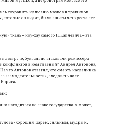
 живой музыкой, а не фонограммой, всё это
лись сохранить иллюзию мазков и трещинок
ы, которые он видит, были сшиты четыреста лет
» ткань – ноу-хау самого П. Каплевича – эта
на встрече, буквально атаковали режиссёра
из конфликтов в нём главный? Андрея Антонова,
 На что Антонов ответил, что смерть наследника
 без «самодеятельности», следовать воле
 Бориса.
ами:
удно находиться во главе государства. А может,
одунова - хорошим царём, сильным, мудрым,