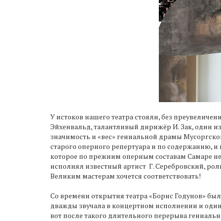
У истоков нашего театра стояли, без преувеличе
Эйхенвальд, талантливый дирижёр И. Зак, один и
значимость и «вес» гениальной драмы Мусоргског
старого оперного репертуара и по содержанию, и 
которое по прежним оперным составам Самаре не зн
исполнял известный артист Г. Серебровский, рол
Великим мастерам хочется соответствовать!
Со времени открытия театра «Борис Годунов» был п
дважды звучала в концертном исполнении и один р
вот после такого длительного перерыва гениальн