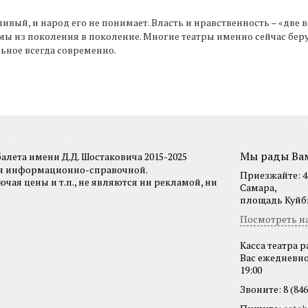
стливый, и народ его не понимает. Власть и нравственность – «дв
умы из поколения в поколение. Многие театры именно сейчас беру
льное всегда современно.
Мы рады Ва
лета имени Д.Д. Шостаковича 2015-2025
ся информационно-справочной.
Приезжайте: 44
я цены и т.п., не являются ни рекламой, ни
Самара,
площадь Куйбы
Посмотреть на
Касса театра р
Вас ежедневно 
19:00
Звоните: 8 (846