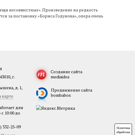
е вещи несовместные». Произведение на редкость
тся за постановку «Бориса Годунова», опера очень
м
Создание сайта
3010, г.
mediaidea
шева, д. 1,
Продвижение сайта
bombabox
 карте
аботает для
с 10:00 до
) 332-25-09
Политика
обработки