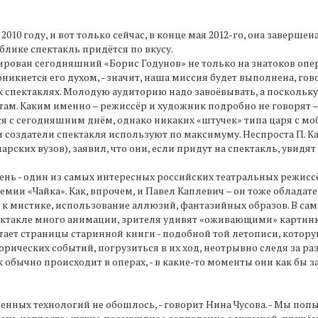
010 году, и вот только сейчас, в конце мая 2012-го, она завершен
ублике спектакль придётся по вкусу.
рован сегодняшний «Борис Годунов» не только на знатоков оперы
никнется его духом, - значит, наша миссия будет выполнена, гов
ых спектаклях. Молодую аудиторию надо завоёвывать, а поскольку
ам. Каким именно – режиссёр и художник подробно не говорят – 
ся с сегодняшним днём, однако никаких «штучек» типа царя с м
и создатели спектакля используют по максимуму. Неспроста П. 
ских вузов), заявил, что они, если придут на спектакль, увидя
ень - один из самых интересных российских театральных режис
мии «Чайка». Как, впрочем, и Павел Каплевич – он тоже обладате
к мистике, использование аллюзий, фантазийных образов. В сама
ктакле много анимации, зрителя удивят «оживающими» картинка
тает страницы старинной книги - подобной той летописи, котор
орических событий, погрузиться в их ход, неотрывно следя за р
к обычно происходит в операх, - в какие-то моменты они как бы з
енных технологий не обошлось, - говорит Нина Чусова. - Мы поп