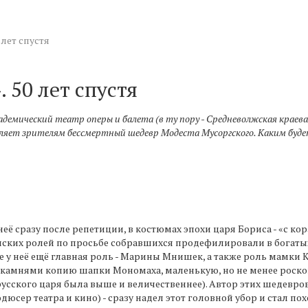
 лет спустя
 50 лет спустя
адемический театр оперы и балета (в ту пору - Средневолжская краева
вляет зрителям бессмертный шедевр Модеста Мусоргского. Каким буде
ё сразу после репетиции, в костюмах эпохи царя Бориса - «с кор
ких ролей по просьбе собравшихся продефилировали в богатых
ере у неё ещё главная роль - Марины Мнишек, а также роль мамк
 камнями копию шапки Мономаха, маленькую, но не менее роско
русского царя была выше и величественнее). Автор этих шедевр
юсер театра и кино) - сразу надел этот головной убор и стал по