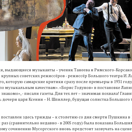
ния, выдающиеся музыканты – ученик Танеева и Римского-Корсак
з крупных советских режиссёров - режиссёр Большого театра И. 
о, которую самарские критики сразу после премьеры в 1931 год
по музыкальным качествам». «Борис Годунов» в постановке Лапиц
акомо», - писали газеты. Для тех лет – значимая похвала! Главную
ь дочери царя Ксении – Н. Шпиллер, будущая солистка Большого 
оставлен здесь трижды – к столетию со дня смерти Пушкина в 193
аз (сравнительно недавно - в 2005 году) была показана Большим
ому сочинению Мусоргского вновь предстоит зазвучать на сцен