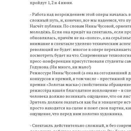
пройдут 1, 2 и 4 июня.
- Работа над возрождением этой оперы началась в 2
сложный путь, и, конечно, все мы надеемся, что п
Насчёт публики. По словам Нины Чусовой, ориенти
молодёжь. Если она придёт на спектакль, если про
обновлялась, причём не на «попсе», а на серьёзн
внимание в спектакле уделено техническим аспект
революций не будет: многое в опере перекликает
посмотреть будет на что. Современные технологи
пресс-конференции присутствовали студенты самар
Годунова. (Ни много, ни мало!)
Режиссуре Нины Чусовой (а она на сегодняшний д
конкурсов и премий, в том числе – престижной пре
премии «Золотая маска») свойственны обращение 
режиссёра нашёл благодатное воплощение – в спе
человека должно возникать ощущение, что он лис
Зритель должен оказаться как бы в эпицентре ист
просто находятся на сцене и поют свои партии, ка
ощущение, что перед ним полотно художника.
- Спектакль действительно сложный, и без соврем