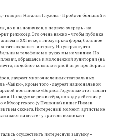
а, - говорит Наталья Глухова. - Пройден большой и
, но и на новичков, в первую очередь - на
орит режиссёр. Это очень важно – чтобы публика
 живём в ХХI веке, в эпоху ярких форм, большое
хотят сохранить интригу. Но уверяют, что
обильным телефоном в руках мы не увидим. Но
Каплевич, обращаясь к молодёжной аудитории (на
т нечто, подобное компьютерной игре про Бориса
сёров, лауреат многочисленных театральных
ль «Чайки», кроме того - лауреат национальной
рской постановке «Бориса Годунова» этот талант
ми. По задумке режиссёра, по ходу действия у
ую у Мусоргского (у Пушкина) пишет Пимен.
азвитием сюжета. Интересный момент: артисты не
астывают на месте - у зрителя возникает
ытались осуществить интересную задумку –