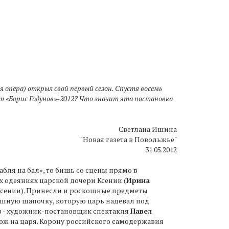
я опера) открыл свой первый сезон. Спустя восемь
т «Борис Годунов»-2012? Что значит эта постановка
Светлана Ишина
"Новая газета в Повольжье"
31.05.2012
абля на бал», то бишь со сцены прямо в
 одеяниях царской дочери Ксении (
Ирина
и Ксении). Принесли и роскошные предметы
шную шапочку, которую царь надевал под
ов - художник-постановщик спектакля
Павел
хож на царя. Корону российского самодержавия