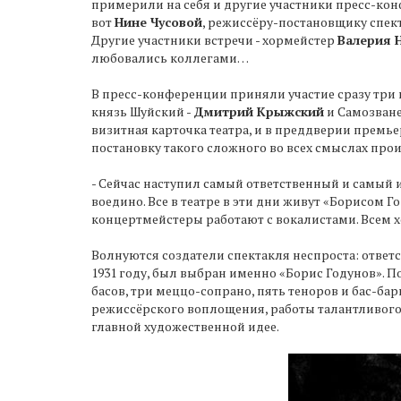
примерили на себя и другие участники пресс-ко
вот
Нине Чусовой
, режиссёру-постановщику спект
Другие участники встречи - хормейстер
Валерия 
любовались коллегами…
В пресс-конференции приняли участие сразу три 
князь Шуйский -
Дмитрий Крыжский
и Самозване
визитная карточка театра, и в преддверии премье
постановку такого сложного во всех смыслах прои
- Сейчас наступил самый ответственный и самый 
воедино. Все в театре в эти дни живут «Борисом 
концертмейстеры работают с вокалистами. Всем хо
Волнуются создатели спектакля неспроста: ответс
1931 году, был выбран именно «Борис Годунов». П
басов, три меццо-сопрано, пять теноров и бас-ба
режиссёрского воплощения, работы талантливого 
главной художественной идее.