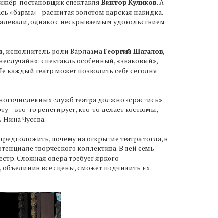
ижёр-постановщик спектакля
Виктор Куликов
. А
ась «барма» - расшитая золотом царская накидка.
надевали, однако с нескрываемым удовольствием
в
, исполнитель роли Варлаама
Георгий Шагалов
,
 неслучайно: спектакль особенный, «знаковый»,
Не каждый театр может позволить себе сегодня
многочисленных служб театра должно «срастись»
у – кто-то репетирует, кто-то делает костюмы,
 Нина Чусова.
предположить, почему на открытие театра тогда, в
отенциале творческого коллектива. В ней семь
естр. Сложная опера требует яркого
, объединив все сцены, сможет подчинить их