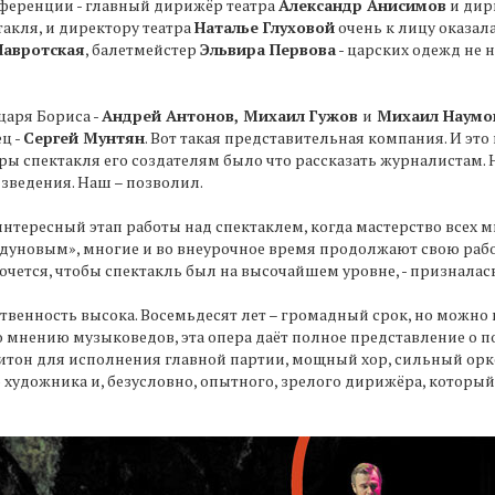
нференции - главный дирижёр театра
Александр Анисимов
и дир
акля, и директору театра
Наталье Глуховой
очень к лицу оказал
Навротская
, балетмейстер
Эльвира Первова
- царских одежд не 
царя Бориса -
Андрей Антонов, Михаил Гужов
и
Михаил Наумо
ц -
Сергей Мунтян
. Вот такая представительная компания. И это
ры спектакля его создателям было что рассказать журналистам. 
зведения. Наш – позволил.
интересный этап работы над спектаклем, когда мастерство всех 
Годуновым», многие и во внеурочное время продолжают свою работ
чется, чтобы спектакль был на высочайшем уровне, - призналась
твенность высока. Восемьдесят лет – громадный срок, но можно 
о мнению музыковедов, эта опера даёт полное представление о п
ритон для исполнения главной партии, мощный хор, сильный орк
художника и, безусловно, опытного, зрелого дирижёра, который