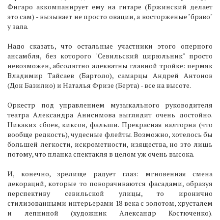
Фигаро аккомпанирует ему на гитаре (Бржинский делает
это сам) - вызывает не просто овации, а восторженые "браво"
у зала.
Надо сказать, что остальные участники этого оперного
ансамбля, без которого "Севильский цирюльник" просто
невозможен, абсолютно адекватны главной тройке: пермяк
Владимир Тайсаев (Бартоло), самарцы Андрей Антонов
(Дон Базилио) и Наталья Фризе (Берта) - все на высоте.
Оркестр под управлением музыкального руководителя
театра Александра Анисимова выглядит очень достойно.
Никаких сбоев, киксов, фальши. Прекрасная валторна (что
вообще редкость), чудесные флейты. Возможно, хотелось бы
большей легкости, искрометности, изящества, но это лишь
потому, что планка спектакля в целом уж очень высока.
И, конечно, зрелище радует глаз: мгновенная смена
декораций, которые то поворачиваются фасадами, образуя
перспективу севильской улицы, то иронично
стилизованными интерьерами 18 века с золотом, хрусталем
и лепниной (художник Александр Костюченко).