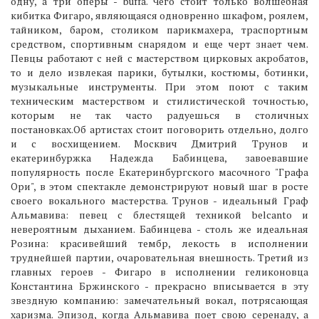
одну, а три оперы - buffa. Чего стоит только волшебная
кибитка Фигаро, являющаяся одновренно шкафом, роялем,
тайником, баром, столиком парикмахера, траспортным
средством, спортивным снарядом и еще черт знает чем.
Певцы работают с ней с мастерством цирковых акробатов,
то и дело извлекая парики, бутылки, костюмы, ботинки,
музыкальные инструменты. При этом поют с таким
техническим мастерством и стилистической точностью,
которым не так часто радуешься в столичных
постановках.Об артистах стоит поговорить отдельно, долго
и с восхищением. Москвич Дмитрий Трунов и
екатеринбуржка Надежда Бабинцева, завоевавшие
популярность после Екатеринбургского масочного "Графа
Ори", в этом спектакле демонстрируют новый шаг в росте
своего вокального мастерства. Трунов - идеальный Граф
Альмавива: певец с блестящей техникой belcanto и
невероятным дыханием. Бабинцева - столь же идеальная
Розина: красивейший тембр, лекость в исполнении
труднейшей партии, очаровательная внешность. Третий из
главных героев - Фигаро в исполнении геликоновца
Константина Бржинского - прекрасно вписывается в эту
звездную компанию: замечательный вокал, потрясающая
харизма. Эпизод, когда Альмавива поет свою серенаду, а