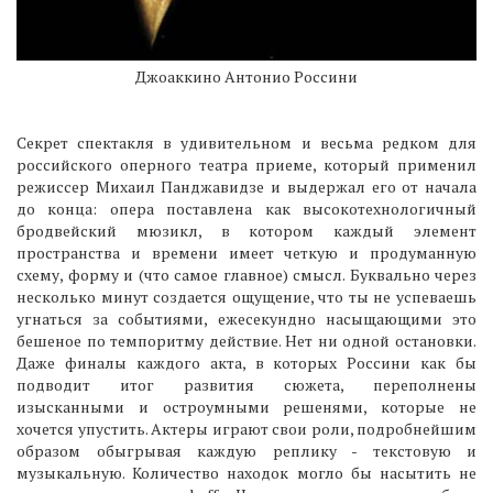
Джоаккино Антонио Россини
Секрет спектакля в удивительном и весьма редком для
российского оперного театра приеме, который применил
режиссер Михаил Панджавидзе и выдержал его от начала
до конца: опера поставлена как высокотехнологичный
бродвейский мюзикл, в котором каждый элемент
пространства и времени имеет четкую и продуманную
схему, форму и (что самое главное) смысл. Буквально через
несколько минут создается ощущение, что ты не успеваешь
угнаться за событиями, ежесекундно насыщающими это
бешеное по темпоритму действие. Нет ни одной остановки.
Даже финалы каждого акта, в которых Россини как бы
подводит итог развития сюжета, переполнены
изысканными и остроумными решенями, которые не
хочется упустить. Актеры играют свои роли, подробнейшим
образом обыгрывая каждую реплику - текстовую и
музыкальную. Количество находок могло бы насытить не